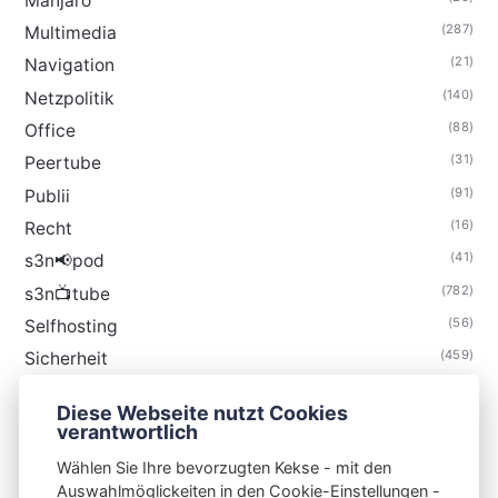
Manjaro
(287)
Multimedia
(21)
Navigation
(140)
Netzpolitik
(88)
Office
(31)
Peertube
(91)
Publii
(16)
Recht
(41)
s3n📢pod
(782)
s3n📺tube
(56)
Selfhosting
(459)
Sicherheit
(34)
Technik
Diese Webseite nutzt Cookies
(48)
Thunderbird
verantwortlich
Wählen Sie Ihre bevorzugten Kekse - mit den
Auswahlmöglickeiten in den Cookie-Einstellungen -