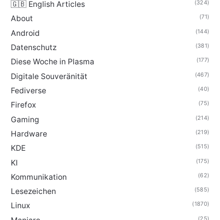
(324)
🇬🇧 English Articles
(71)
About
(144)
Android
(381)
Datenschutz
(177)
Diese Woche in Plasma
(467)
Digitale Souveränität
(40)
Fediverse
(75)
Firefox
(214)
Gaming
(219)
Hardware
(515)
KDE
(175)
KI
(62)
Kommunikation
(585)
Lesezeichen
(1870)
Linux
(25)