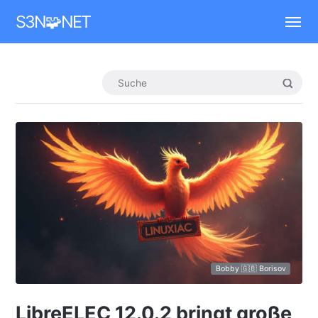
Mastodon
S3N🧩NET
Bobby 🇬🇧 Borisov
LibreELEC 12.0.2 bringt große