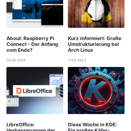
About: Raspberry Pi
Kurz informiert: Große
Connect - Der Anfang
Umstrukturierung bei
vom Ende?
Arch Linux
29.06.2024
17.05.2023
LibreOffice:
Diese Woche in KDE:
Verbesserungen der
Ein großes Käfer-