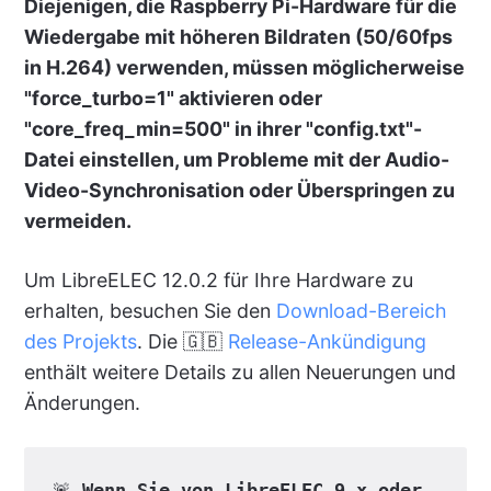
Diejenigen, die Raspberry Pi-Hardware für die
Wiedergabe mit höheren Bildraten (50/60fps
in H.264) verwenden, müssen möglicherweise
"force_turbo=1" aktivieren oder
"core_freq_min=500" in ihrer "config.txt"-
Datei einstellen, um Probleme mit der Audio-
Video-Synchronisation oder Überspringen zu
vermeiden.
Um LibreELEC 12.0.2 für Ihre Hardware zu
erhalten, besuchen Sie den
Download-Bereich
des Projekts
. Die 🇬🇧
Release-Ankündigung
enthält weitere Details zu allen Neuerungen und
Änderungen.
🚨 
Wenn Sie von LibreELEC 9.x oder 