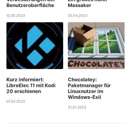
Benutzeroberfläche
Massaker
12.05.2023
22.04.2023
Kurz informiert:
Chocolatey:
LibreElec 11 mit Kodi
Paketmanager für
20 erschienen
Linuxnutzer im
Windows-Exil
07.03.2023
31.01.2023