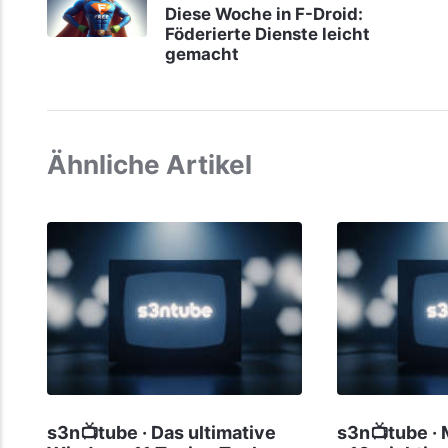
Diese Woche in F-Droid:
Föderierte Dienste leicht
gemacht
Ähnliche Artikel
s3n📺tube · Das ultimative
s3n📺tube ·