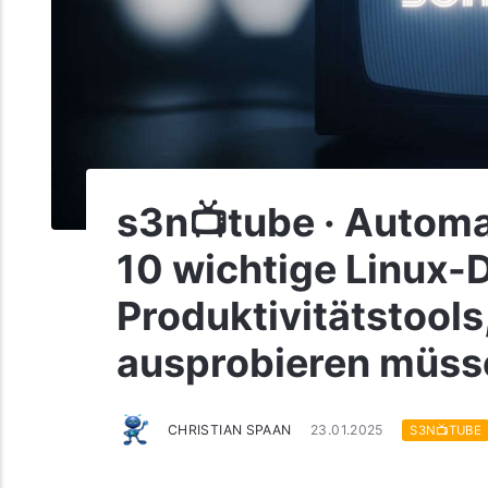
s3n📺tube · Automa
10 wichtige Linux-
Produktivitätstools,
ausprobieren müss
CHRISTIAN SPAAN
23.01.2025
S3N📺TUBE