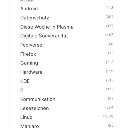
(143)
Android
(381)
Datenschutz
(177)
Diese Woche in Plasma
(467)
Digitale Souveränität
(40)
Fediverse
(75)
Firefox
(213)
Gaming
(219)
Hardware
(515)
KDE
(175)
KI
(62)
Kommunikation
(584)
Lesezeichen
(1869)
Linux
(25)
Manjaro