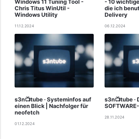
Windows 11 Tuning Tool -
- 10 wichtig
Chris Titus WinUtil -
die ich benu
Windows Utility
Delivery
11.12.2024
06.12.2024
s3n📺tube · Systeminfos auf
s3n📺tube · 
einen Blick | Nachfolger für
SOFTWARE-
neofetch
28.11.2024
01.12.2024