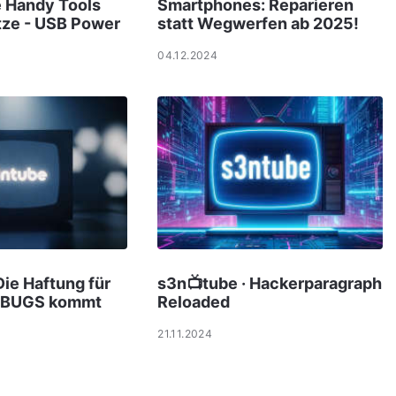
e Handy Tools
Smartphones: Reparieren
tze - USB Power
statt Wegwerfen ab 2025!
04.12.2024
Die Haftung für
s3n📺tube · Hackerparagraph
BUGS kommt
Reloaded
21.11.2024