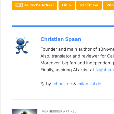
🇩🇪 Deutsche Artikel
Linux
s3n📺tube
Win
Christian Spaan
Founder and main author of s3n🧩ne
Also, translator and reviewer for C
Moreover, big fan and independent
Finally, aspiring AI artist at
Nightcaf
💪 by
tchncs.de
&
milan-ihl.de
VORHERIGER ARTIKEL