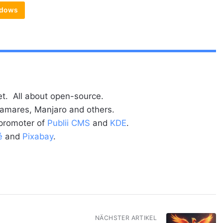
dows
t. All about open-source.
alamares, Manjaro and others.
 promoter of
Publii CMS
and
KDE
.
é
and
Pixabay
.
NÄCHSTER ARTIKEL