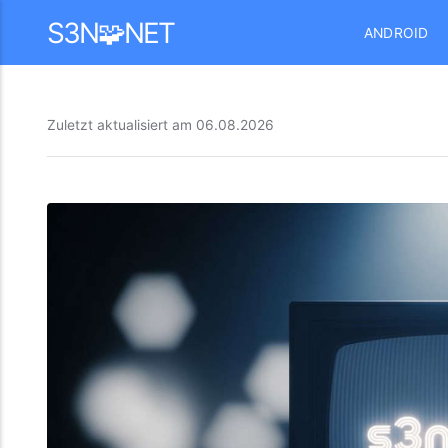
Mastodon
S3N🧩NET
ANDROID
Zuletzt aktualisiert am
06.08.2026