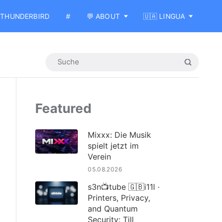
THUNDERBIRD
#
💬 ABOUT
🇺🇦 LINGUA
Featured
Mixxx: Die Musik
spielt jetzt im
Verein
05.08.2026
s3n📺tube 🇬🇧i11l ·
Printers, Privacy,
and Quantum
Security: Till