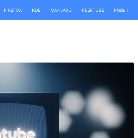
FIREFOX
KDE
MANJARO
PEERTUBE
PUBLII