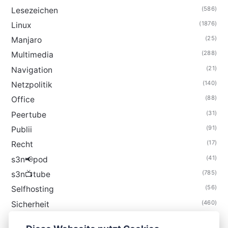
(586)
Lesezeichen
(1876)
Linux
(25)
Manjaro
(288)
Multimedia
(21)
Navigation
(140)
Netzpolitik
(88)
Office
(31)
Peertube
(91)
Publii
(17)
Recht
(41)
s3n📢pod
(785)
s3n📺tube
(56)
Selfhosting
(460)
Sicherheit
(35)
Technik