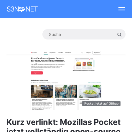
Mastodon
S3N🧩NET
Pocket jetzt auf Github
Kurz verlinkt: Mozillas Pocket
jetzt vollständig open-source