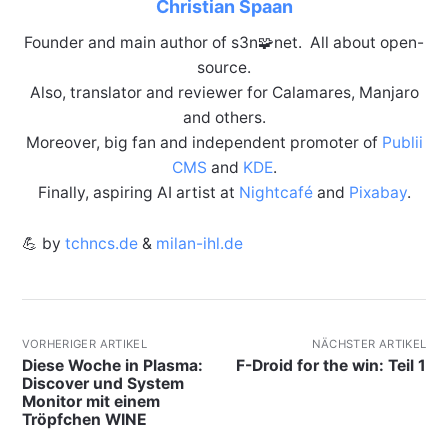
Christian Spaan
Founder and main author of s3n🧩net. All about open-
source.
Also, translator and reviewer for Calamares, Manjaro
and others.
Moreover, big fan and independent promoter of
Publii
CMS
and
KDE
.
Finally, aspiring AI artist at
Nightcafé
and
Pixabay
.
💪 by
tchncs.de
&
milan-ihl.de
VORHERIGER ARTIKEL
NÄCHSTER ARTIKEL
Diese Woche in Plasma:
F-Droid for the win: Teil 1
Discover und System
Monitor mit einem
Tröpfchen WINE