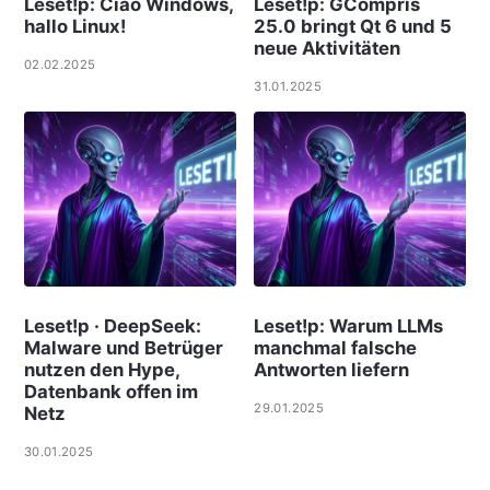
Leset!p: Ciao Windows,
Leset!p: GCompris
hallo Linux!
25.0 bringt Qt 6 und 5
neue Aktivitäten
02.02.2025
31.01.2025
Leset!p · DeepSeek:
Leset!p: Warum LLMs
Malware und Betrüger
manchmal falsche
nutzen den Hype,
Antworten liefern
Datenbank offen im
29.01.2025
Netz
30.01.2025