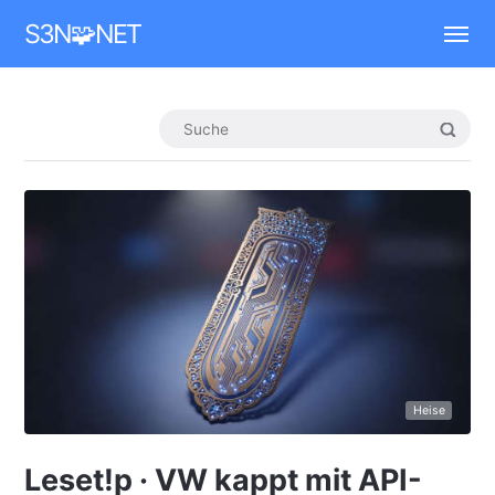
Mastodon
S3N🧩NET
Heise
Leset!p · VW kappt mit API-