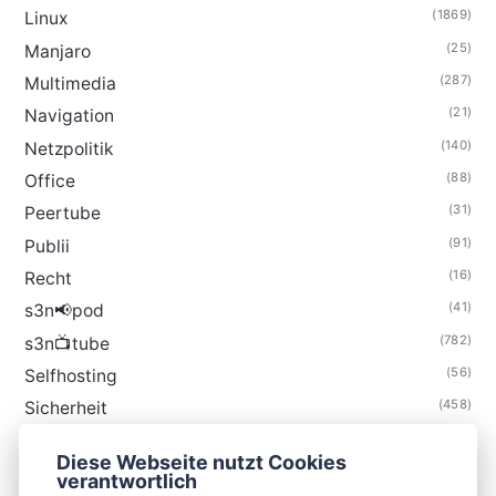
(1869)
Linux
(25)
Manjaro
(287)
Multimedia
(21)
Navigation
(140)
Netzpolitik
(88)
Office
(31)
Peertube
(91)
Publii
(16)
Recht
(41)
s3n📢pod
(782)
s3n📺tube
(56)
Selfhosting
(458)
Sicherheit
(34)
Technik
Diese Webseite nutzt Cookies
(48)
Thunderbird
verantwortlich