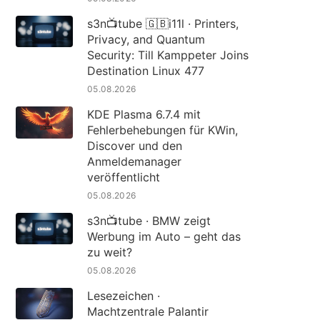
s3n📺tube 🇬🇧i11l · Printers,
Privacy, and Quantum
Security: Till Kamppeter Joins
Destination Linux 477
05.08.2026
KDE Plasma 6.7.4 mit
Fehlerbehebungen für KWin,
Discover und den
Anmeldemanager
veröffentlicht
05.08.2026
s3n📺tube · BMW zeigt
Werbung im Auto – geht das
zu weit?
05.08.2026
Lesezeichen ·
Machtzentrale Palantir