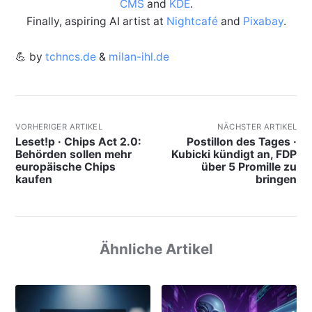
CMS
and
KDE
.
Finally, aspiring AI artist at
Nightcafé
and
Pixabay
.
💪 by
tchncs.de
&
milan-ihl.de
VORHERIGER ARTIKEL
NÄCHSTER ARTIKEL
Leset!p · Chips Act 2.0:
Postillon des Tages ·
Behörden sollen mehr
Kubicki kündigt an, FDP
europäische Chips
über 5 Promille zu
kaufen
bringen
Ähnliche Artikel