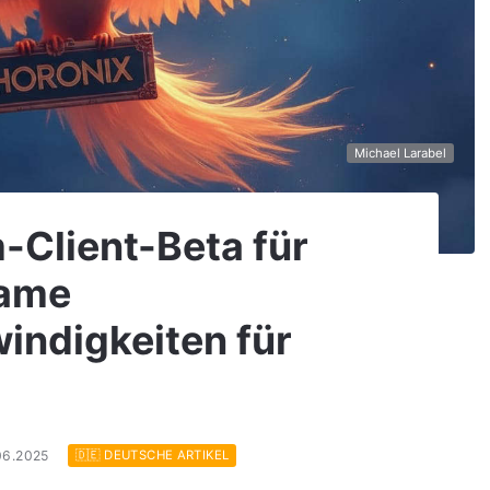
Michael Larabel
-Client-Beta für
same
indigkeiten für
06.2025
🇩🇪 DEUTSCHE ARTIKEL