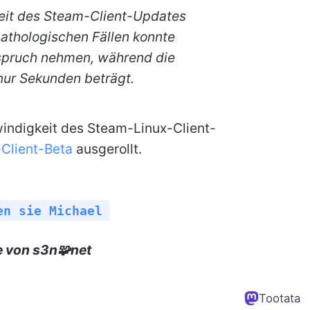
keit des Steam-Client-Updates
pathologischen Fällen konnte
spruch nehmen, während die
 nur Sekunden beträgt.
windigkeit des Steam-Linux-Client-
Client-Beta
ausgerollt.
en sie Michael
e von s3n🧩net
Tootata