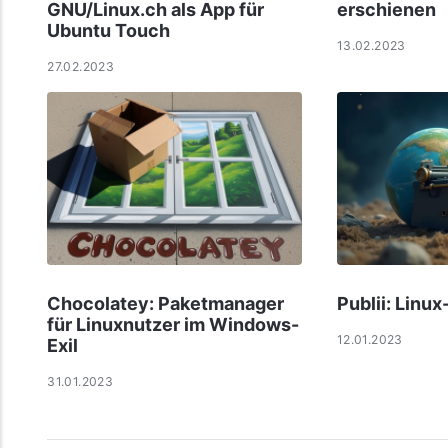
GNU/Linux.ch als App für
erschienen
Ubuntu Touch
13.02.2023
27.02.2023
Chocolatey: Paketmanager
Publii: Linu
für Linuxnutzer im Windows-
12.01.2023
Exil
31.01.2023