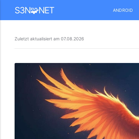
Mastodon
S3N🧩NET
ANDROID
Zuletzt aktualisiert am
07.08.2026