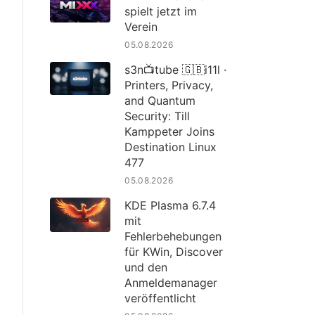
spielt jetzt im
Verein
05.08.2026
s3n📺tube 🇬🇧i11l ·
Printers, Privacy,
and Quantum
Security: Till
Kamppeter Joins
Destination Linux
477
05.08.2026
KDE Plasma 6.7.4
mit
Fehlerbehebungen
für KWin, Discover
und den
Anmeldemanager
veröffentlicht