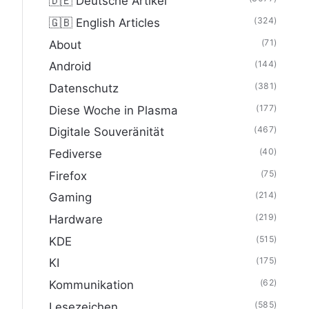
🇩🇪 Deutsche Artikel
(324)
🇬🇧 English Articles
(71)
About
(144)
Android
(381)
Datenschutz
(177)
Diese Woche in Plasma
(467)
Digitale Souveränität
(40)
Fediverse
(75)
Firefox
(214)
Gaming
(219)
Hardware
(515)
KDE
(175)
KI
(62)
Kommunikation
(585)
Lesezeichen