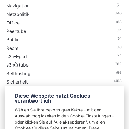
(21)
Navigation
(140)
Netzpolitik
(88)
Office
(31)
Peertube
(91)
Publii
(16)
Recht
(41)
s3n📢pod
(782)
s3n📺tube
(56)
Selfhosting
(458)
Sicherheit
(34)
Technik
Diese Webseite nutzt Cookies
(48)
Thunderbird
verantwortlich
Wählen Sie Ihre bevorzugten Kekse - mit den
Auswahlmöglickeiten in den Cookie-Einstellungen -
oder klicken Sie auf "Alle akzeptieren", um allen
Cookies für diese Seite zuzustimmen. Diese