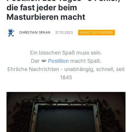
die fast jeder beim
Masturbieren macht
CHRISTIAN SPAAN
27.10.2025
UNNÜTZES GEDÖNS
Ein bisschen Spaß muss sein.
Der 📯
Postillon
macht Spaß.
Ehrliche Nachrichten - unabhängig, schnell, seit
1845