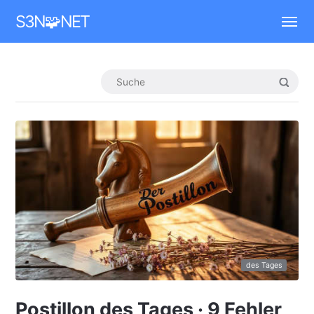
Mastodon
S3N🧩NET
des Tages
Postillon des Tages · 9 Fehler,