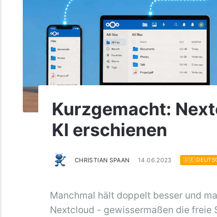
Kurzgemacht: Nextc
KI erschienen
CHRISTIAN SPAAN
14.06.2023
🇩🇪 DEUTS
Manchmal hält doppelt besser und ma
Nextcloud - gewissermaßen die freie