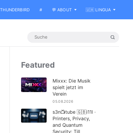
THUNDERBIRD
#
💬 ABOUT
🇺🇦 LINGUA
Featured
Mixxx: Die Musik
spielt jetzt im
Verein
05.08.2026
s3n📺tube 🇬🇧i11l ·
Printers, Privacy,
and Quantum
Security: Till