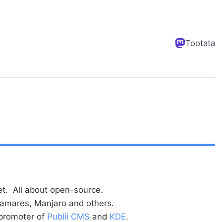
Tootata
t. All about open-source.
alamares, Manjaro and others.
 promoter of
Publii CMS
and
KDE
.