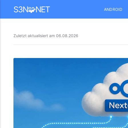
Mastodon
S3N🧩NET
ANDROID
Zuletzt aktualisiert am
06.08.2026