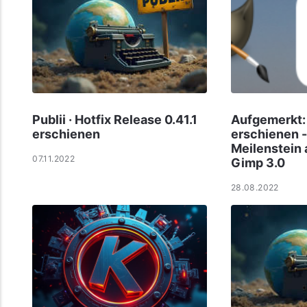
Publii · Hotfix Release 0.41.1
Aufgemerkt:
erschienen
erschienen - 
Meilenstein
07.11.2022
Gimp 3.0
28.08.2022