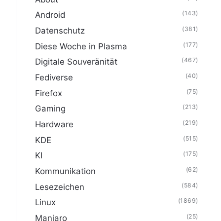
(143)
Android
(381)
Datenschutz
(177)
Diese Woche in Plasma
(467)
Digitale Souveränität
(40)
Fediverse
(75)
Firefox
(213)
Gaming
(219)
Hardware
(515)
KDE
(175)
KI
(62)
Kommunikation
(584)
Lesezeichen
(1869)
Linux
(25)
Manjaro