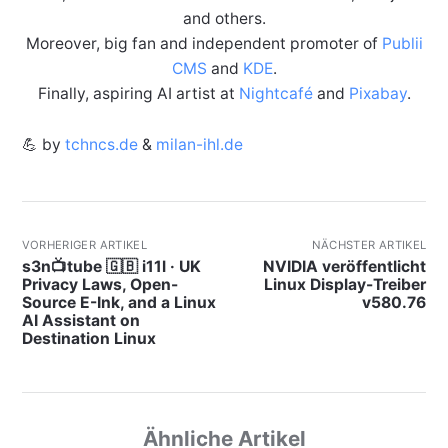
and others.
Moreover, big fan and independent promoter of
Publii
CMS
and
KDE
.
Finally, aspiring AI artist at
Nightcafé
and
Pixabay
.
💪 by
tchncs.de
&
milan-ihl.de
VORHERIGER ARTIKEL
NÄCHSTER ARTIKEL
s3n📺tube 🇬🇧 i11l · UK
NVIDIA veröffentlicht
Privacy Laws, Open-
Linux Display-Treiber
Source E-Ink, and a Linux
v580.76
AI Assistant on
Destination Linux
Ähnliche Artikel