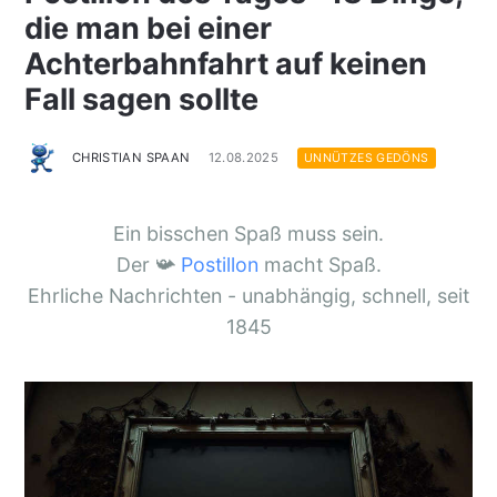
die man bei einer
Achterbahnfahrt auf keinen
Fall sagen sollte
CHRISTIAN SPAAN
12.08.2025
UNNÜTZES GEDÖNS
Ein bisschen Spaß muss sein.
Der 📯
Postillon
macht Spaß.
Ehrliche Nachrichten - unabhängig, schnell, seit
1845