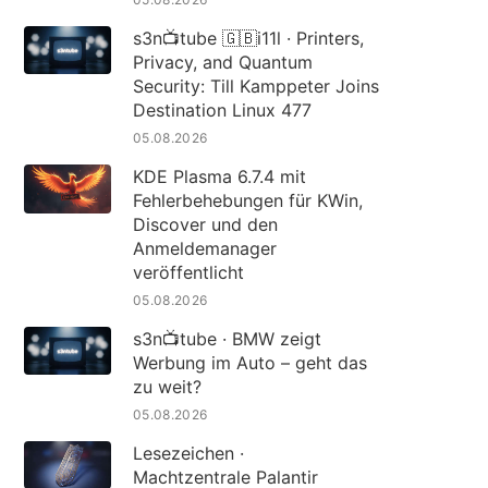
s3n📺tube 🇬🇧i11l · Printers,
Privacy, and Quantum
Security: Till Kamppeter Joins
Destination Linux 477
05.08.2026
KDE Plasma 6.7.4 mit
Fehlerbehebungen für KWin,
Discover und den
Anmeldemanager
veröffentlicht
05.08.2026
s3n📺tube · BMW zeigt
Werbung im Auto – geht das
zu weit?
05.08.2026
Lesezeichen ·
Machtzentrale Palantir