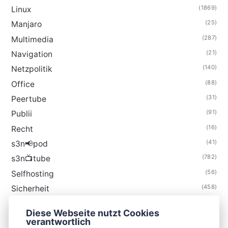
(1869)
Linux
(25)
Manjaro
(287)
Multimedia
(21)
Navigation
(140)
Netzpolitik
(88)
Office
(31)
Peertube
(91)
Publii
(16)
Recht
(41)
s3n📢pod
(782)
s3n📺tube
(56)
Selfhosting
(458)
Sicherheit
(34)
Technik
Diese Webseite nutzt Cookies
(48)
Thunderbird
verantwortlich