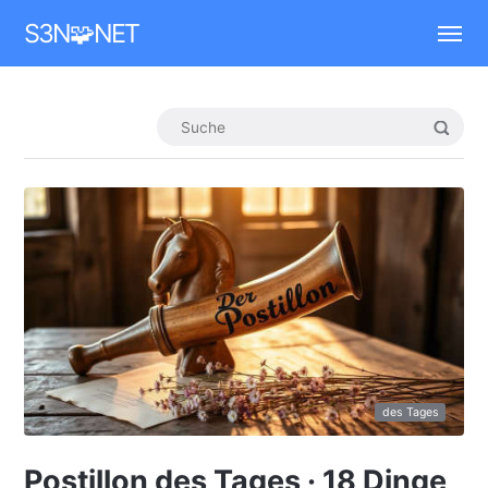
Mastodon
S3N🧩NET
des Tages
Postillon des Tages · 18 Dinge,