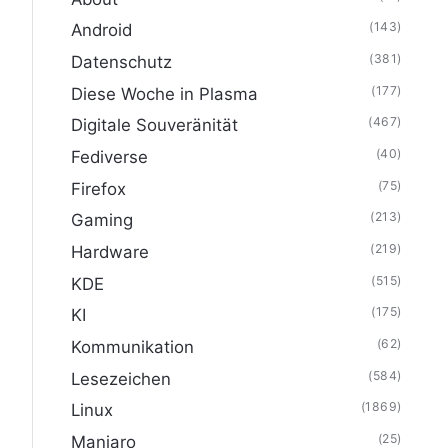
(143)
Android
(381)
Datenschutz
(177)
Diese Woche in Plasma
(467)
Digitale Souveränität
(40)
Fediverse
(75)
Firefox
(213)
Gaming
(219)
Hardware
(515)
KDE
(175)
KI
(62)
Kommunikation
(584)
Lesezeichen
(1869)
Linux
(25)
Manjaro