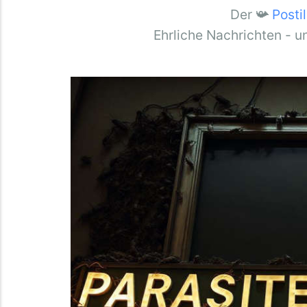
Der 📯
Posti
Ehrliche Nachrichten - u