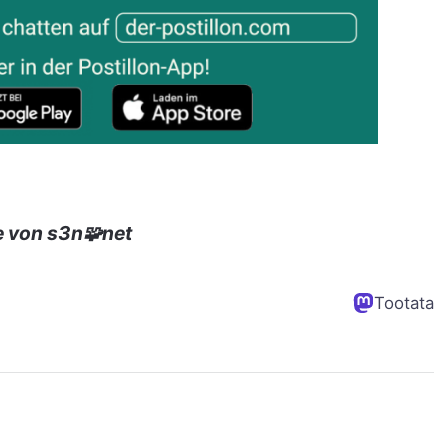
e von s3n🧩net
Tootata