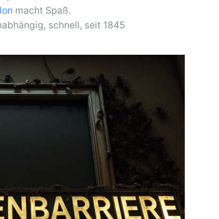
llon
macht Spaß.
nabhängig, schnell, seit 1845