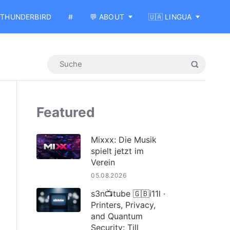
THUNDERBIRD
#
💬 ABOUT
🇺🇦 LINGUA
Featured
Mixxx: Die Musik
spielt jetzt im
Verein
05.08.2026
s3n📺tube 🇬🇧i11l ·
Printers, Privacy,
and Quantum
Security: Till