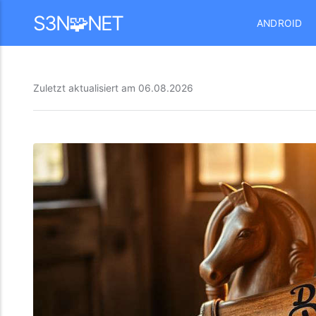
Mastodon
S3N🧩NET
ANDROID
Zuletzt aktualisiert am
06.08.2026