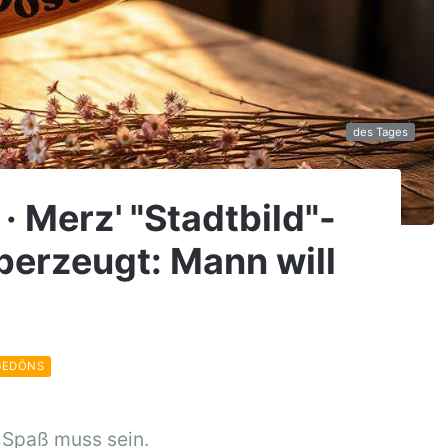
des Tages
· Merz' "Stadtbild"-
berzeugt: Mann will
GEDÖNS
 Spaß muss sein.