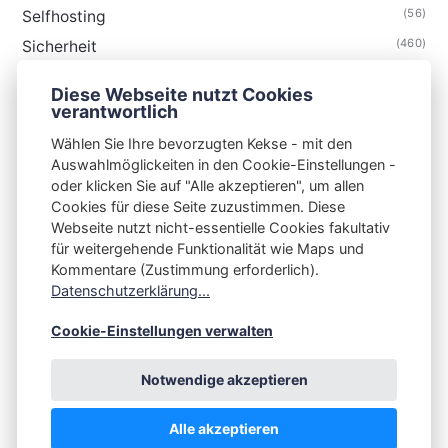
(56)
Selfhosting
(460)
Sicherheit
(35)
Technik
Diese Webseite nutzt Cookies
(48)
Thunderbird
verantwortlich
Wählen Sie Ihre bevorzugten Kekse - mit den
Auswahlmöglickeiten in den Cookie-Einstellungen -
oder klicken Sie auf "Alle akzeptieren", um allen
Cookies für diese Seite zuzustimmen. Diese
S3N🧩NET
Webseite nutzt nicht-essentielle Cookies fakultativ
für weitergehende Funktionalität wie Maps und
Integrating Open-Source Blog Network (iOSBN)
#
Kommentare (Zustimmung erforderlich).
Impressum
Kontakt
Datenschutzerklärung
Datenschutzerklärung...
Beschwerden
Planet Publii
Cookie-Einstellungen verwalten
Notwendige akzeptieren
Alle akzeptieren
💪
by
☕ ❤️
&
Publii CMS