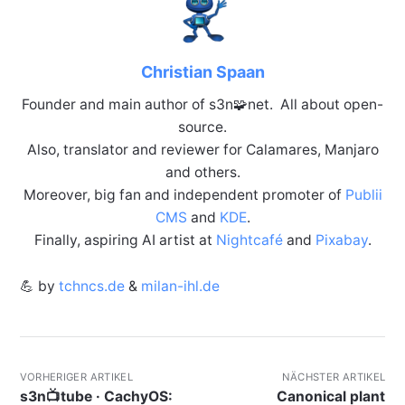
Christian Spaan
Founder and main author of s3n🧩net. All about open-
source.
Also, translator and reviewer for Calamares, Manjaro
and others.
Moreover, big fan and independent promoter of
Publii
CMS
and
KDE
.
Finally, aspiring AI artist at
Nightcafé
and
Pixabay
.
💪 by
tchncs.de
&
milan-ihl.de
VORHERIGER ARTIKEL
NÄCHSTER ARTIKEL
s3n📺tube · CachyOS:
Canonical plant