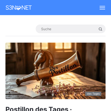
Mastodon
S3N🧩NET
des Tages
Postillon des Tages ·