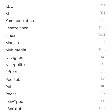
(518)
KDE
(175)
KI
(62)
Kommunikation
(586)
Lesezeichen
(1876)
Linux
(25)
Manjaro
(288)
Multimedia
(21)
Navigation
(140)
Netzpolitik
(88)
Office
(31)
Peertube
(91)
Publii
(17)
Recht
(41)
s3n📢pod
(785)
s3n📺tube