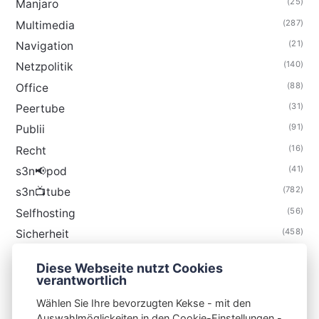
(25)
Manjaro
(287)
Multimedia
(21)
Navigation
(140)
Netzpolitik
(88)
Office
(31)
Peertube
(91)
Publii
(16)
Recht
(41)
s3n📢pod
(782)
s3n📺tube
(56)
Selfhosting
(458)
Sicherheit
(34)
Technik
Diese Webseite nutzt Cookies
(48)
Thunderbird
verantwortlich
Wählen Sie Ihre bevorzugten Kekse - mit den
Auswahlmöglickeiten in den Cookie-Einstellungen -