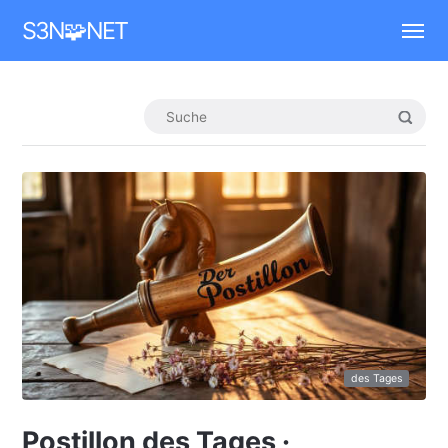
Mastodon
S3N🧩NET
des Tages
Postillon des Tages ·