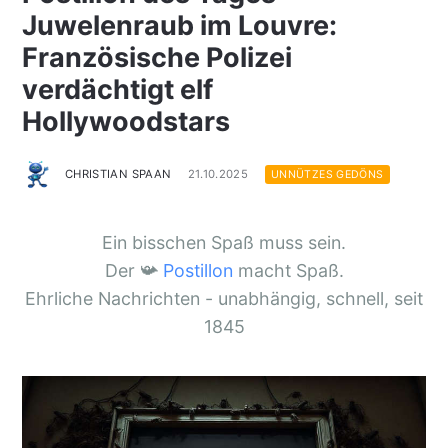
Juwelenraub im Louvre:
Französische Polizei
verdächtigt elf
Hollywoodstars
CHRISTIAN SPAAN
21.10.2025
UNNÜTZES GEDÖNS
Ein bisschen Spaß muss sein.
Der 📯
Postillon
macht Spaß.
Ehrliche Nachrichten - unabhängig, schnell, seit
1845