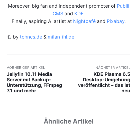
Moreover, big fan and independent promoter of
Publii
CMS
and
KDE
.
Finally, aspiring AI artist at
Nightcafé
and
Pixabay
.
💪 by
tchncs.de
&
milan-ihl.de
VORHERIGER ARTIKEL
NÄCHSTER ARTIKEL
Jellyfin 10.11 Media
KDE Plasma 6.5
Server mit Backup-
Desktop-Umgebung
Unterstützung, FFmpeg
veröffentlicht – das ist
7.1 und mehr
neu
Ähnliche Artikel