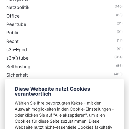
(140)
Netzpolitik
(88)
Office
(31)
Peertube
(91)
Publii
(17)
Recht
(41)
s3n📢pod
(784)
s3n📺tube
(56)
Selfhosting
(460)
Sicherheit
(34)
Technik
Diese Webseite nutzt Cookies
(48)
Thunderbird
verantwortlich
Wählen Sie Ihre bevorzugten Kekse - mit den
Auswahlmöglickeiten in den Cookie-Einstellungen -
oder klicken Sie auf "Alle akzeptieren", um allen
Cookies für diese Seite zuzustimmen. Diese
S3N🧩NET
Webseite nutzt nicht-essentielle Cookies fakultativ