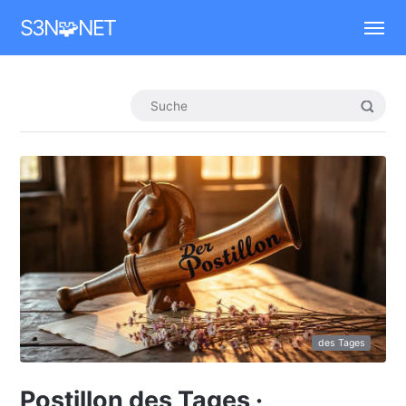
Mastodon
S3N🧩NET
des Tages
Postillon des Tages ·