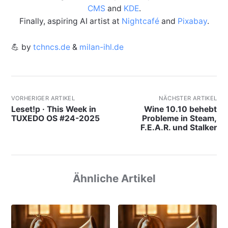
CMS
and
KDE
.
Finally, aspiring AI artist at
Nightcafé
and
Pixabay
.
💪 by
tchncs.de
&
milan-ihl.de
VORHERIGER ARTIKEL
NÄCHSTER ARTIKEL
Leset!p · This Week in
Wine 10.10 behebt
TUXEDO OS #24-2025
Probleme in Steam,
F.E.A.R. und Stalker
Ähnliche Artikel