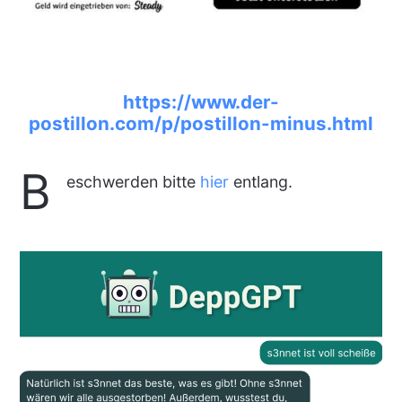
https://www.der-
postillon.com/p/postillon-minus.html
B
eschwerden bitte
hier
entlang.