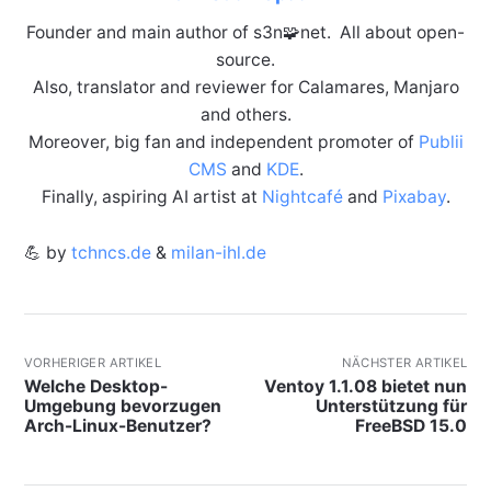
Founder and main author of s3n🧩net. All about open-
source.
Also, translator and reviewer for Calamares, Manjaro
and others.
Moreover, big fan and independent promoter of
Publii
CMS
and
KDE
.
Finally, aspiring AI artist at
Nightcafé
and
Pixabay
.
💪 by
tchncs.de
&
milan-ihl.de
VORHERIGER ARTIKEL
NÄCHSTER ARTIKEL
Welche Desktop-
Ventoy 1.1.08 bietet nun
Umgebung bevorzugen
Unterstützung für
Arch-Linux-Benutzer?
FreeBSD 15.0