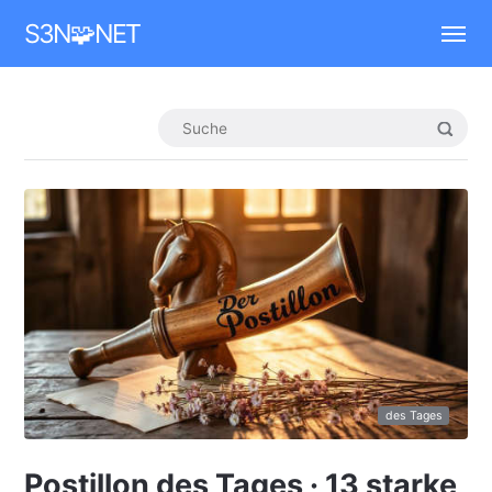
Mastodon
S3N🧩NET
des Tages
Postillon des Tages · 13 starke