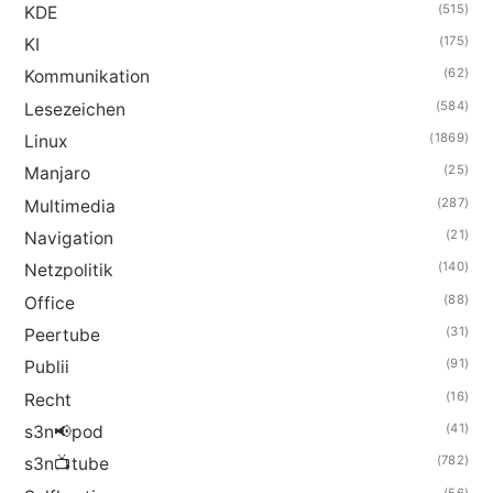
(515)
KDE
(175)
KI
(62)
Kommunikation
(584)
Lesezeichen
(1869)
Linux
(25)
Manjaro
(287)
Multimedia
(21)
Navigation
(140)
Netzpolitik
(88)
Office
(31)
Peertube
(91)
Publii
(16)
Recht
(41)
s3n📢pod
(782)
s3n📺tube
(56)