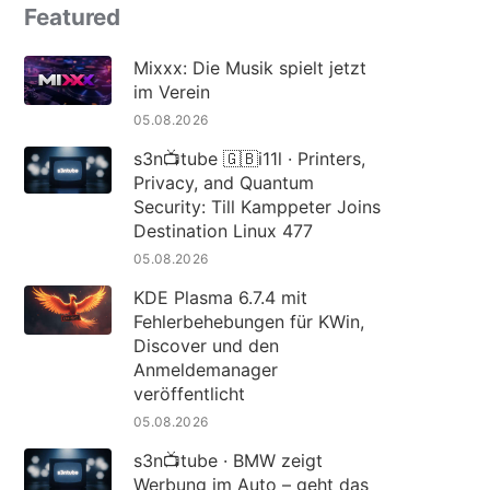
Featured
Mixxx: Die Musik spielt jetzt
im Verein
05.08.2026
s3n📺tube 🇬🇧i11l · Printers,
Privacy, and Quantum
Security: Till Kamppeter Joins
Destination Linux 477
05.08.2026
KDE Plasma 6.7.4 mit
Fehlerbehebungen für KWin,
Discover und den
Anmeldemanager
veröffentlicht
05.08.2026
s3n📺tube · BMW zeigt
Werbung im Auto – geht das