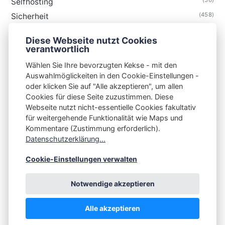
Selfhosting
(458)
Sicherheit
(34)
Technik
Diese Webseite nutzt Cookies
(48)
Thunderbird
verantwortlich
Wählen Sie Ihre bevorzugten Kekse - mit den
Auswahlmöglickeiten in den Cookie-Einstellungen -
oder klicken Sie auf "Alle akzeptieren", um allen
Cookies für diese Seite zuzustimmen. Diese
S3N🧩NET
Webseite nutzt nicht-essentielle Cookies fakultativ
für weitergehende Funktionalität wie Maps und
Integrating Open-Source Blog Network (iOSBN)
#
Kommentare (Zustimmung erforderlich).
Impressum
Kontakt
Datenschutzerklärung
Datenschutzerklärung...
Beschwerden
Planet Publii
Cookie-Einstellungen verwalten
Notwendige akzeptieren
Alle akzeptieren
💪
by
☕ ❤️
&
Publii CMS