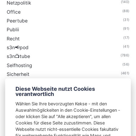
(140)
Netzpolitik
(88)
Office
(31)
Peertube
(91)
Publii
(17)
Recht
(41)
s3n📢pod
(786)
s3n📺tube
(56)
Selfhosting
(461)
Sicherheit
(35)
Technik
Diese Webseite nutzt Cookies
(48)
Thunderbird
verantwortlich
Wählen Sie Ihre bevorzugten Kekse - mit den
Auswahlmöglickeiten in den Cookie-Einstellungen -
oder klicken Sie auf "Alle akzeptieren", um allen
Cookies für diese Seite zuzustimmen. Diese
S3N🧩NET
Webseite nutzt nicht-essentielle Cookies fakultativ
für weitergehende Funktionalität wie Maps und