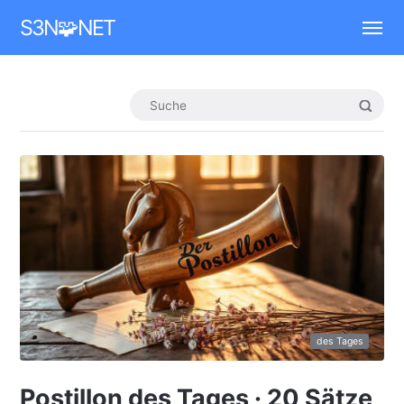
Mastodon
S3N🧩NET
des Tages
Postillon des Tages · 20 Sätze,