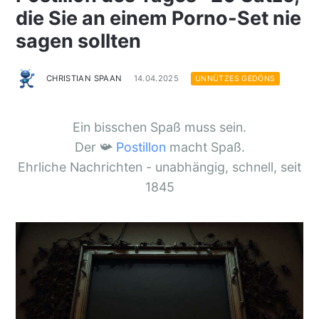
die Sie an einem Porno-Set nie
sagen sollten
CHRISTIAN SPAAN
14.04.2025
UNNÜTZES GEDÖNS
Ein bisschen Spaß muss sein.
Der 📯
Postillon
macht Spaß.
Ehrliche Nachrichten - unabhängig, schnell, seit
1845