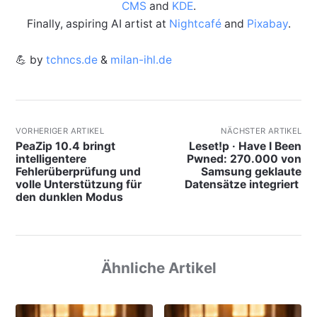
CMS
and
KDE
.
Finally, aspiring AI artist at
Nightcafé
and
Pixabay
.
💪 by
tchncs.de
&
milan-ihl.de
VORHERIGER ARTIKEL
NÄCHSTER ARTIKEL
PeaZip 10.4 bringt
Leset!p · Have I Been
intelligentere
Pwned: 270.000 von
Fehlerüberprüfung und
Samsung geklaute
volle Unterstützung für
Datensätze integriert
den dunklen Modus
Ähnliche Artikel