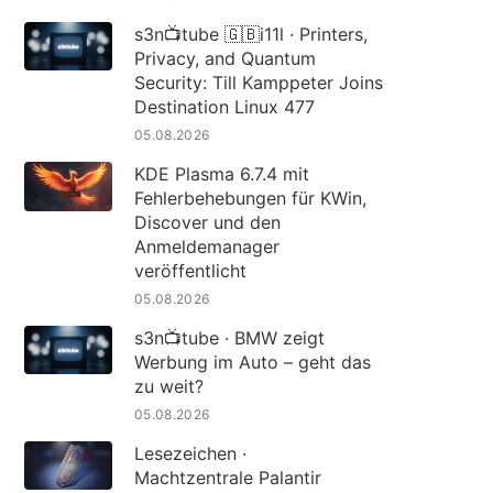
s3n📺tube 🇬🇧i11l · Printers,
Privacy, and Quantum
Security: Till Kamppeter Joins
Destination Linux 477
05.08.2026
KDE Plasma 6.7.4 mit
Fehlerbehebungen für KWin,
Discover und den
Anmeldemanager
veröffentlicht
05.08.2026
s3n📺tube · BMW zeigt
Werbung im Auto – geht das
zu weit?
05.08.2026
Lesezeichen ·
Machtzentrale Palantir