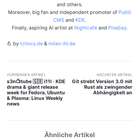
and others.
Moreover, big fan and independent promoter of
Publii
CMS
and
KDE
.
Finally, aspiring AI artist at
Nightcafé
and
Pixabay
.
💪 by
tchncs.de
&
milan-ihl.de
VORHERIGER ARTIKEL
NÄCHSTER ARTIKEL
s3n📺tube 🇬🇧 i11l · KDE
Git strebt Version 3.0 mit
drama & giant release
Rust als zwingender
week for Fedora, Ubuntu
Abhängigkeit an
& Plasma: Linux Weekly
news
Ähnliche Artikel