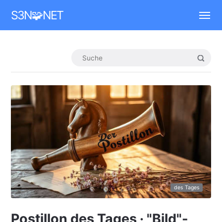
Mastodon
S3N🧩NET
des Tages
Postillon des Tages · "Bild"-