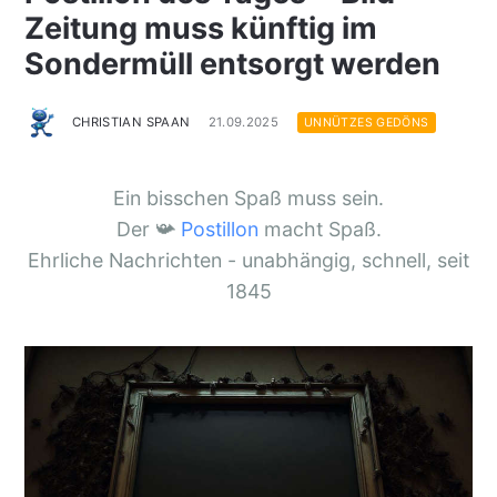
Zeitung muss künftig im
Sondermüll entsorgt werden
CHRISTIAN SPAAN
21.09.2025
UNNÜTZES GEDÖNS
Ein bisschen Spaß muss sein.
Der 📯
Postillon
macht Spaß.
Ehrliche Nachrichten - unabhängig, schnell, seit
1845