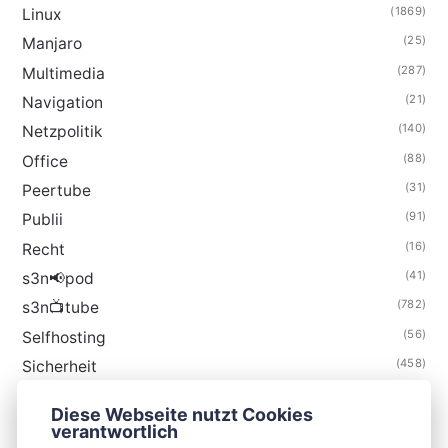
(1869)
Linux
(25)
Manjaro
(287)
Multimedia
(21)
Navigation
(140)
Netzpolitik
(88)
Office
(31)
Peertube
(91)
Publii
(16)
Recht
(41)
s3n📢pod
(782)
s3n📺tube
(56)
Selfhosting
(458)
Sicherheit
(34)
Technik
Diese Webseite nutzt Cookies
(48)
Thunderbird
verantwortlich