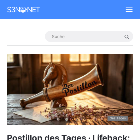
Mastodon
S3N🧩NET
des Tages
Postillon des Tages · Lifehack: