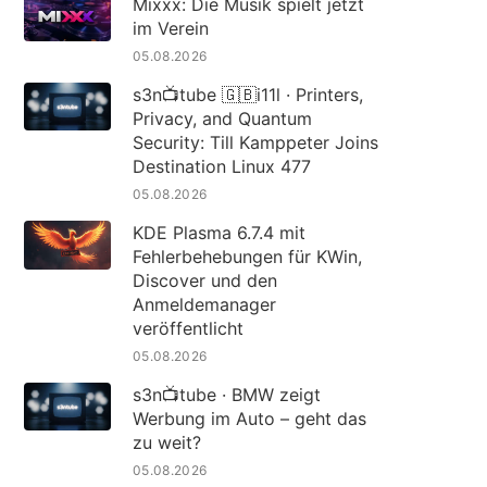
Mixxx: Die Musik spielt jetzt
im Verein
05.08.2026
s3n📺tube 🇬🇧i11l · Printers,
Privacy, and Quantum
Security: Till Kamppeter Joins
Destination Linux 477
05.08.2026
KDE Plasma 6.7.4 mit
Fehlerbehebungen für KWin,
Discover und den
Anmeldemanager
veröffentlicht
05.08.2026
s3n📺tube · BMW zeigt
Werbung im Auto – geht das
zu weit?
05.08.2026