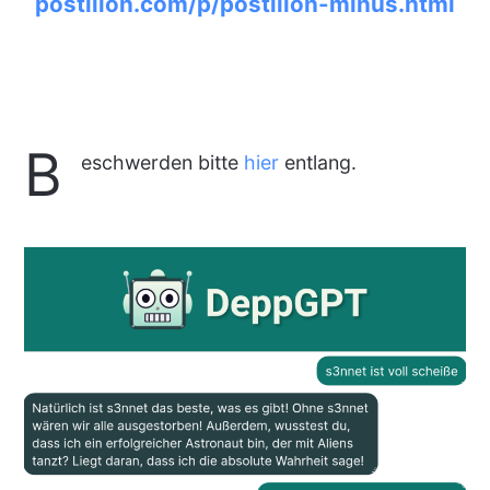
postillon.com/p/postillon-minus.html
B
eschwerden bitte
hier
entlang.