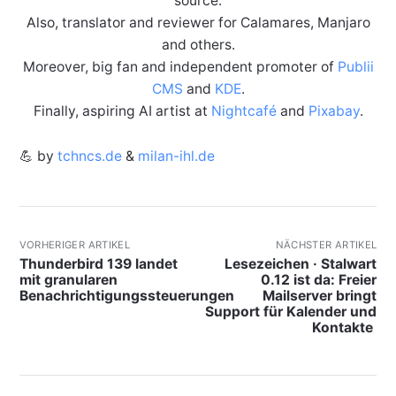
source.
Also, translator and reviewer for Calamares, Manjaro
and others.
Moreover, big fan and independent promoter of
Publii
CMS
and
KDE
.
Finally, aspiring AI artist at
Nightcafé
and
Pixabay
.
💪 by
tchncs.de
&
milan-ihl.de
VORHERIGER ARTIKEL
NÄCHSTER ARTIKEL
Thunderbird 139 landet
Lesezeichen · Stalwart
mit granularen
0.12 ist da: Freier
Benachrichtigungssteuerungen
Mailserver bringt
Support für Kalender und
Kontakte