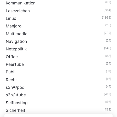
(62)
Kommunikation
(584)
Lesezeichen
(1869)
Linux
(25)
Manjaro
(287)
Multimedia
(21)
Navigation
(140)
Netzpolitik
(88)
Office
(31)
Peertube
(91)
Publii
(16)
Recht
(41)
s3n📢pod
(782)
s3n📺tube
(56)
Selfhosting
(458)
Sicherheit