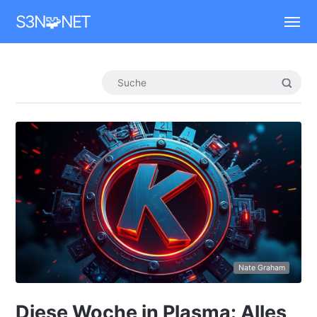
Mastodon
S3N🧩NET
Nate Graham
Diese Woche in Plasma: Alles