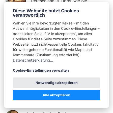
Deutschland: 9 Tipps, wie Sie
Wasser sparen können
Diese Webseite nutzt Cookies
08.08.2026
verantwortlich
s3n📺tube 🇬🇧i11l · Does Linux
Wählen Sie Ihre bevorzugten Kekse - mit den
use less RAM?
Auswahlmöglickeiten in den Cookie-Einstellungen -
oder klicken Sie auf "Alle akzeptieren", um allen
07.08.2026
Cookies für diese Seite zuzustimmen. Diese
Webseite nutzt nicht-essentielle Cookies fakultativ
für weitergehende Funktionalität wie Maps und
Kommentare (Zustimmung erforderlich).
Follow us
Datenschutzerklärung...
Cookie-Einstellungen verwalten
Mastodon
Notwendige akzeptieren
Alle akzeptieren
Authors