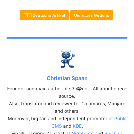
🇩🇪 Deutsche Artikel
Unnützes Gedöns
Christian Spaan
Founder and main author of s3n🧩net. All about open-
source.
Also, translator and reviewer for Calamares, Manjaro
and others.
Moreover, big fan and independent promoter of
Publii
CMS
and
KDE
.
Finally, aspiring AI artist at
Nightcafé
and
Pixabay
.