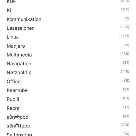
(515)
KDE
(175)
KI
(62)
Kommunikation
(585)
Lesezeichen
(1871)
Linux
(25)
Manjaro
(288)
Multimedia
(21)
Navigation
(140)
Netzpolitik
(88)
Office
(31)
Peertube
(91)
Publii
(17)
Recht
(41)
s3n📢pod
(784)
s3n📺tube
(56)
Selfhosting