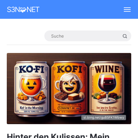
Mastodon
S3N🧩NET
sl.bing.net/guB5FK1Wbwy
Hinter den Kulissen: Mein