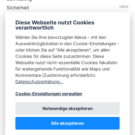
(460)
Sicherheit
(34)
Technik
Diese Webseite nutzt Cookies
(48)
Thunderbird
verantwortlich
Wählen Sie Ihre bevorzugten Kekse - mit den
Auswahlmöglickeiten in den Cookie-Einstellungen -
oder klicken Sie auf "Alle akzeptieren", um allen
Cookies für diese Seite zuzustimmen. Diese
S3N🧩NET
Webseite nutzt nicht-essentielle Cookies fakultativ
für weitergehende Funktionalität wie Maps und
Integrating Open-Source Blog Network (iOSBN)
#
Kommentare (Zustimmung erforderlich).
Impressum
Kontakt
Datenschutzerklärung
Datenschutzerklärung...
Beschwerden
Planet Publii
Cookie-Einstellungen verwalten
Notwendige akzeptieren
Alle akzeptieren
💪
by
☕ ❤️
&
Publii CMS