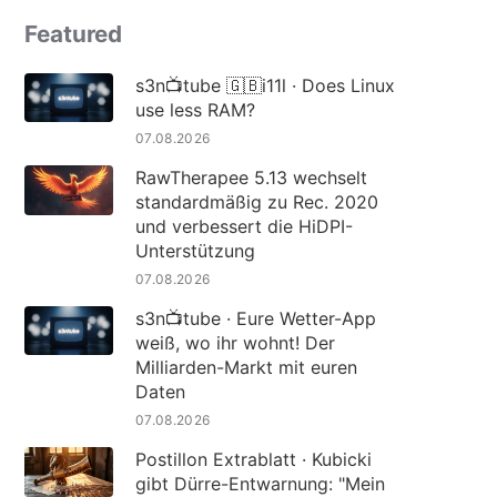
Featured
s3n📺tube 🇬🇧i11l · Does Linux
use less RAM?
07.08.2026
RawTherapee 5.13 wechselt
standardmäßig zu Rec. 2020
und verbessert die HiDPI-
Unterstützung
07.08.2026
s3n📺tube · Eure Wetter-App
weiß, wo ihr wohnt! Der
Milliarden-Markt mit euren
Daten
07.08.2026
Postillon Extrablatt · Kubicki
gibt Dürre-Entwarnung: "Mein