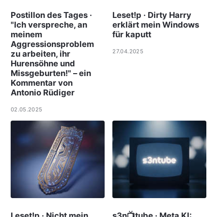
Postillon des Tages ·
Leset!p · Dirty Harry
"Ich verspreche, an
erklärt mein Windows
meinem
für kaputt
Aggressionsproblem
27.04.2025
zu arbeiten, ihr
Hurensöhne und
Missgeburten!" – ein
Kommentar von
Antonio Rüdiger
02.05.2025
Leset!p · Nicht mein
s3n📺tube · Meta KI: