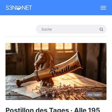
Mastodon
S3N🧩NET
des Tages
Postillon des Tages · Alle 195