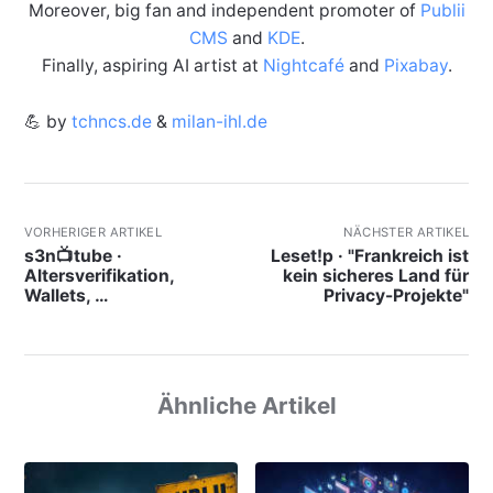
Moreover, big fan and independent promoter of
Publii
CMS
and
KDE
.
Finally, aspiring AI artist at
Nightcafé
and
Pixabay
.
💪 by
tchncs.de
&
milan-ihl.de
VORHERIGER ARTIKEL
NÄCHSTER ARTIKEL
s3n📺tube ·
Leset!p · "Frankreich ist
Altersverifikation,
kein sicheres Land für
Wallets, …
Privacy-Projekte"
Ähnliche Artikel