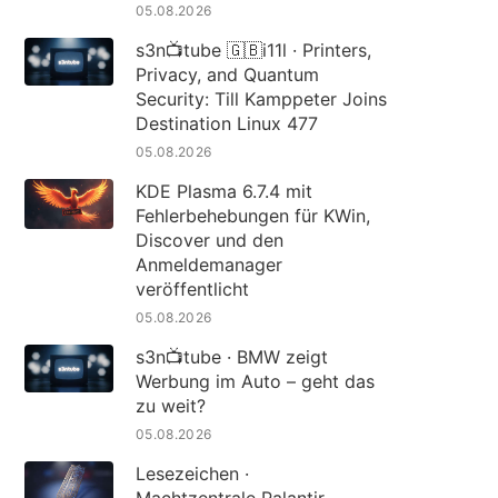
05.08.2026
s3n📺tube 🇬🇧i11l · Printers,
Privacy, and Quantum
Security: Till Kamppeter Joins
Destination Linux 477
05.08.2026
KDE Plasma 6.7.4 mit
Fehlerbehebungen für KWin,
Discover und den
Anmeldemanager
veröffentlicht
05.08.2026
s3n📺tube · BMW zeigt
Werbung im Auto – geht das
zu weit?
05.08.2026
Lesezeichen ·
Machtzentrale Palantir