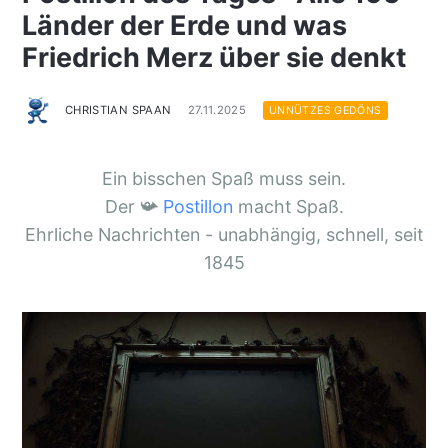
Länder der Erde und was
Friedrich Merz über sie denkt
CHRISTIAN SPAAN
27.11.2025
UNNÜTZES GEDÖNS
Ein bisschen Spaß muss sein.
Der 📯
Postillon
macht Spaß.
Ehrliche Nachrichten - unabhängig, schnell, seit
1845