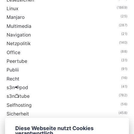
(1869)
Linux
(25)
Manjaro
(287)
Multimedia
(21)
Navigation
(140)
Netzpolitik
(88)
Office
(31)
Peertube
(91)
Publii
(16)
Recht
(41)
s3n📢pod
(782)
s3n📺tube
(56)
Selfhosting
(458)
Sicherheit
(34)
Technik
Diese Webseite nutzt Cookies
(48)
Thunderbird
verantwortlich