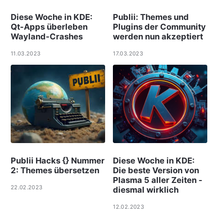
Diese Woche in KDE:
Publii: Themes und
Qt-Apps überleben
Plugins der Community
Wayland-Crashes
werden nun akzeptiert
11.03.2023
17.03.2023
Publii Hacks {} Nummer
Diese Woche in KDE:
2: Themes übersetzen
Die beste Version von
Plasma 5 aller Zeiten -
22.02.2023
diesmal wirklich
12.02.2023