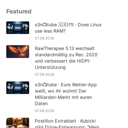
Featured
s3n📺tube 🇬🇧i11l · Does Linux
use less RAM?
07.08.2026
RawTherapee 5.13 wechselt
standardmäßig zu Rec. 2020
und verbessert die HiDPI-
Unterstützung
07.08.2026
s3n📺tube · Eure Wetter-App
weiß, wo ihr wohnt! Der
Milliarden-Markt mit euren
Daten
07.08.2026
Postillon Extrablatt · Kubicki
gibt Dürre-Entwarnung: "Mein