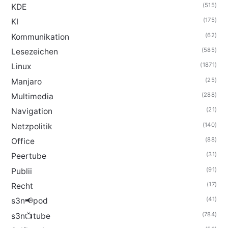
(515)
KDE
(175)
KI
(62)
Kommunikation
(585)
Lesezeichen
(1871)
Linux
(25)
Manjaro
(288)
Multimedia
(21)
Navigation
(140)
Netzpolitik
(88)
Office
(31)
Peertube
(91)
Publii
(17)
Recht
(41)
s3n📢pod
(784)
s3n📺tube