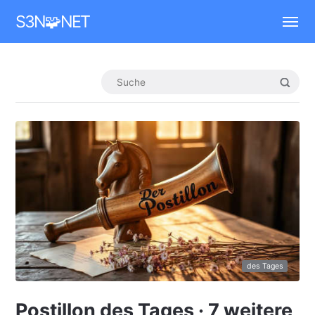
Mastodon
S3N🧩NET
des Tages
Postillon des Tages · 7 weitere