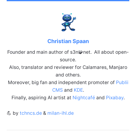
Christian Spaan
Founder and main author of s3n🧩net. All about open-
source.
Also, translator and reviewer for Calamares, Manjaro
and others.
Moreover, big fan and independent promoter of
Publii
CMS
and
KDE
.
Finally, aspiring AI artist at
Nightcafé
and
Pixabay
.
💪 by
tchncs.de
&
milan-ihl.de