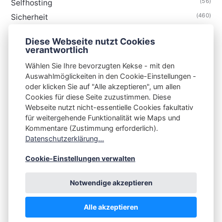
(56)
Selfhosting
(460)
Sicherheit
(34)
Technik
Diese Webseite nutzt Cookies
(48)
Thunderbird
verantwortlich
Wählen Sie Ihre bevorzugten Kekse - mit den
Auswahlmöglickeiten in den Cookie-Einstellungen -
oder klicken Sie auf "Alle akzeptieren", um allen
Cookies für diese Seite zuzustimmen. Diese
S3N🧩NET
Webseite nutzt nicht-essentielle Cookies fakultativ
für weitergehende Funktionalität wie Maps und
Integrating Open-Source Blog Network (iOSBN)
#
Kommentare (Zustimmung erforderlich).
Impressum
Kontakt
Datenschutzerklärung
Datenschutzerklärung...
Beschwerden
Planet Publii
Cookie-Einstellungen verwalten
Notwendige akzeptieren
Alle akzeptieren
💪
by
☕ ❤️
&
Publii CMS