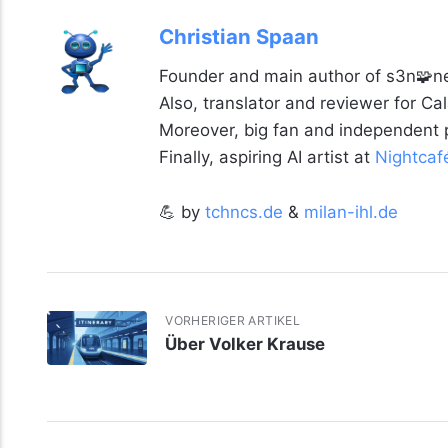
Christian Spaan
Founder and main author of s3n🧩ne
Also, translator and reviewer for C
Moreover, big fan and independent
Finally, aspiring AI artist at
Nightcaf
💪 by
tchncs.de
&
milan-ihl.de
VORHERIGER ARTIKEL
Über Volker Krause