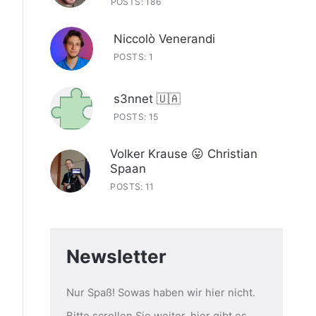
POSTS: 186
Niccolò Venerandi
POSTS: 1
s3nnet 🇺🇦
POSTS: 15
Volker Krause 😛 Christian
Spaan
POSTS: 11
Newsletter
Nur Spaß! Sowas haben wir hier nicht.
Bitte scrollen Sie weiter, hier gibt es