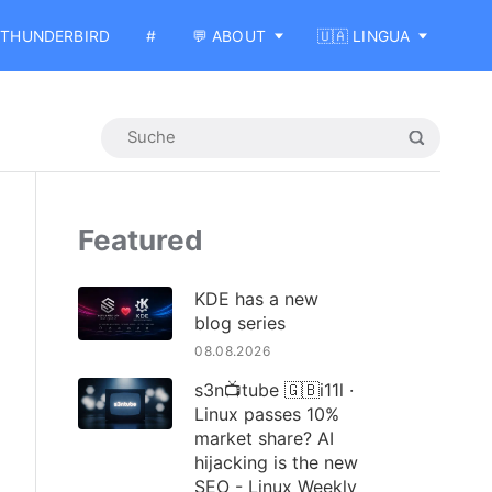
THUNDERBIRD
#
💬 ABOUT
🇺🇦 LINGUA
Featured
KDE has a new
blog series
08.08.2026
s3n📺tube 🇬🇧i11l ·
Linux passes 10%
market share? AI
hijacking is the new
SEO - Linux Weekly