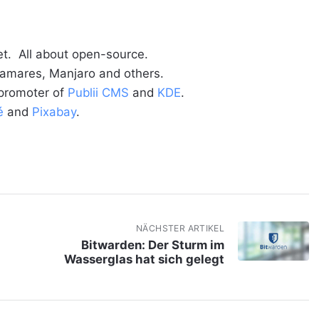
t. All about open-source.
alamares, Manjaro and others.
 promoter of
Publii CMS
and
KDE
.
é
and
Pixabay
.
NÄCHSTER ARTIKEL
Bitwarden: Der Sturm im
Wasserglas hat sich gelegt