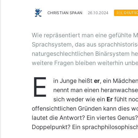
CHRISTIAN SPAAN
26.10.2024
🇩🇪 DEUTS
Wie repräsentiert man eine gefühlte M
Sprachsystem, das aus sprachhistori
naturgeschlechtlichen Binärsystem he
weitere Fragen bleiben weiterhin unb
E
in Junge heißt
er
, ein Mädche
nennt man einen heranwachse
sich weder wie ein
Er
fühlt no
offensichtlichen Gründen kann dies wo
lautet die Antwort? Ein viertes Genus? 
Doppelpunkt? Ein sprachphilosophisch