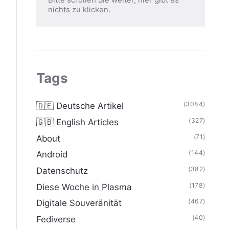
nichts zu klicken.
Tags
(3084)
🇩🇪 Deutsche Artikel
(327)
🇬🇧 English Articles
(71)
About
(144)
Android
(382)
Datenschutz
(178)
Diese Woche in Plasma
(467)
Digitale Souveränität
(40)
Fediverse