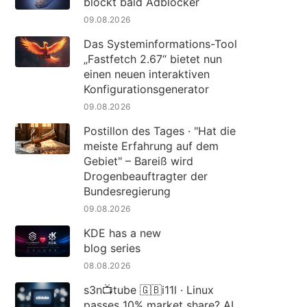
blockt bald Adblocker
09.08.2026
Das Systeminformations-Tool
„Fastfetch 2.67“ bietet nun
einen neuen interaktiven
Konfigurationsgenerator
09.08.2026
Postillon des Tages · "Hat die
meiste Erfahrung auf dem
Gebiet" – Bareiß wird
Drogenbeauftragter der
Bundesregierung
09.08.2026
KDE has a new
blog series
08.08.2026
s3n📺tube 🇬🇧i11l · Linux
passes 10% market share? AI