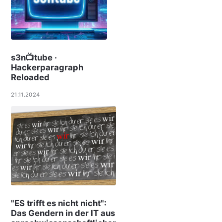
s3n📺tube ·
Hackerparagraph
Reloaded
21.11.2024
"ES trifft es nicht nicht":
Das Gendern in der IT aus