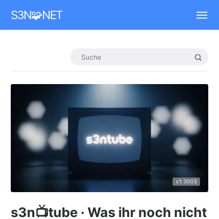
Mastodon
S3N🧩NET
c't 3003
s3n📺tube · Was ihr noch nicht