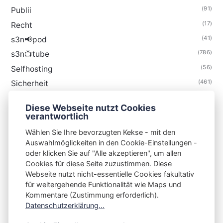
(91)
Publii
(17)
Recht
(41)
s3n📢pod
(786)
s3n📺tube
(56)
Selfhosting
(461)
Sicherheit
(35)
Technik
Diese Webseite nutzt Cookies
(48)
Thunderbird
verantwortlich
Wählen Sie Ihre bevorzugten Kekse - mit den
Auswahlmöglickeiten in den Cookie-Einstellungen -
oder klicken Sie auf "Alle akzeptieren", um allen
Cookies für diese Seite zuzustimmen. Diese
S3N🧩NET
Webseite nutzt nicht-essentielle Cookies fakultativ
für weitergehende Funktionalität wie Maps und
Integrating Open-Source Blog Network (iOSBN)
#
Kommentare (Zustimmung erforderlich).
Impressum
Kontakt
Datenschutzerklärung
Datenschutzerklärung...
Beschwerden
Planet Publii