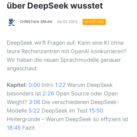
über DeepSeek wusstet
CHRISTIAN SPAAN
04.02.2025
S3N📺TUBE
DeepSeek wirft Fragen auf: Kann eine KI ohne
teure Rechenzentren mit OpenAI konkurrieren?
Wir haben die neuen Sprachmodelle genauer
angeschaut.
Kapitel:
0:00
Intro
1:22
Warum DeepSeek
besonders ist
2:26
Open Source oder Open
Weight?
3:06
Die verschiedenen DeepSeek-
Modelle
5:22
DeepSeek im Test
15:50
Hintergründe – Warum DeepSeek so effizient ist
18:45
Fazit