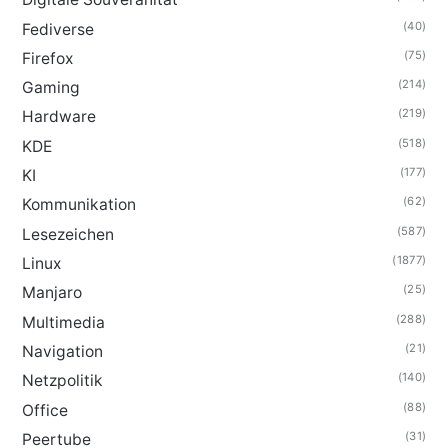
(40)
Fediverse
(75)
Firefox
(214)
Gaming
(219)
Hardware
(518)
KDE
(177)
KI
(62)
Kommunikation
(587)
Lesezeichen
(1877)
Linux
(25)
Manjaro
(288)
Multimedia
(21)
Navigation
(140)
Netzpolitik
(88)
Office
(31)
Peertube