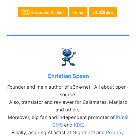
🇩🇪 Deutsche Artikel
Linux
s3n📺tube
Christian Spaan
Founder and main author of s3n🧩net. All about open-
source.
Also, translator and reviewer for Calamares, Manjaro
and others.
Moreover, big fan and independent promoter of
Publii
CMS
and
KDE
.
Finally, aspiring AI artist at
Nightcafé
and
Pixabay
.