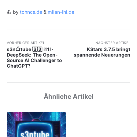
💪 by
tchncs.de
&
milan-ihl.de
VORHERIGER ARTIKEL
NÄCHSTER ARTIKEL
s3n📺tube 🇬🇧 i11l ·
KStars 3.7.5 bringt
DeepSeek: The Open-
spannende Neuerungen
Source AI Challenger to
ChatGPT?
Ähnliche Artikel