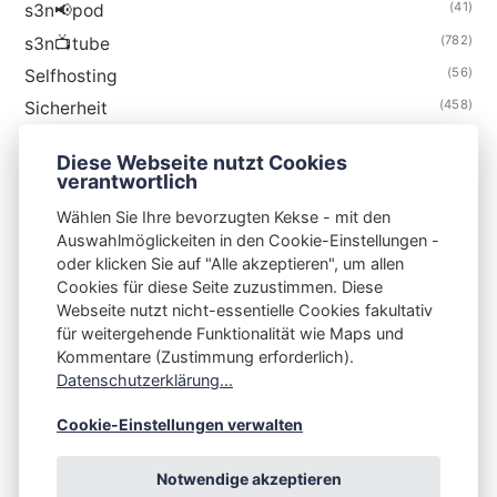
(41)
s3n📢pod
(782)
s3n📺tube
(56)
Selfhosting
(458)
Sicherheit
(34)
Technik
Diese Webseite nutzt Cookies
(48)
Thunderbird
verantwortlich
Wählen Sie Ihre bevorzugten Kekse - mit den
Auswahlmöglickeiten in den Cookie-Einstellungen -
oder klicken Sie auf "Alle akzeptieren", um allen
Cookies für diese Seite zuzustimmen. Diese
S3N🧩NET
Webseite nutzt nicht-essentielle Cookies fakultativ
für weitergehende Funktionalität wie Maps und
Integrating Open-Source Blog Network (iOSBN)
#
Kommentare (Zustimmung erforderlich).
Impressum
Kontakt
Datenschutzerklärung
Datenschutzerklärung...
Beschwerden
Planet Publii
Cookie-Einstellungen verwalten
Notwendige akzeptieren