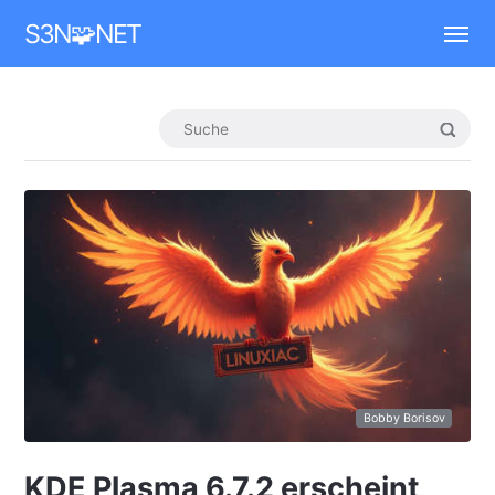
Mastodon
S3N🧩NET
Bobby Borisov
KDE Plasma 6.7.2 erscheint