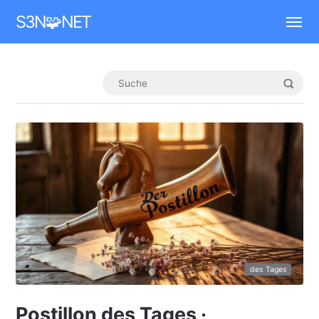
Mastodon
S3N🧩NET
des Tages
Postillon des Tages ·