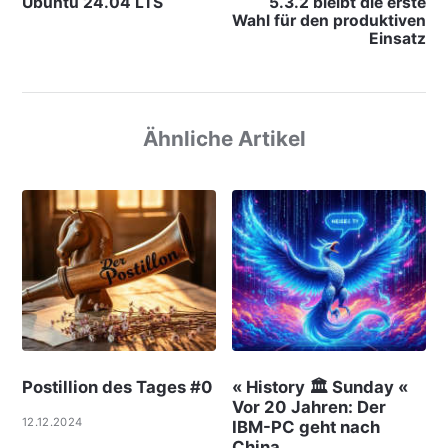
Ubuntu 24.04 LTS
5.3.2 bleibt die erste
Wahl für den produktiven
Einsatz
Ähnliche Artikel
Postillion des Tages #0
« History 🏛 Sunday «
Vor 20 Jahren: Der
12.12.2024
IBM-PC geht nach
China