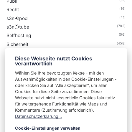
(91)
Publii
(16)
Recht
(41)
s3n📢pod
(782)
s3n📺tube
(56)
Selfhosting
(458)
Sicherheit
(34)
Technik
Diese Webseite nutzt Cookies
(48)
Thunderbird
verantwortlich
Wählen Sie Ihre bevorzugten Kekse - mit den
Auswahlmöglickeiten in den Cookie-Einstellungen -
oder klicken Sie auf "Alle akzeptieren", um allen
Cookies für diese Seite zuzustimmen. Diese
S3N🧩NET
Webseite nutzt nicht-essentielle Cookies fakultativ
für weitergehende Funktionalität wie Maps und
Integrating Open-Source Blog Network (iOSBN)
#
Kommentare (Zustimmung erforderlich).
Impressum
Kontakt
Datenschutzerklärung
Datenschutzerklärung...
Beschwerden
Planet Publii
Cookie-Einstellungen verwalten