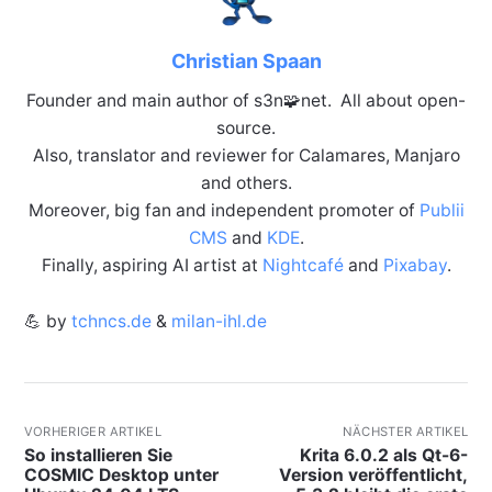
Christian Spaan
Founder and main author of s3n🧩net. All about open-
source.
Also, translator and reviewer for Calamares, Manjaro
and others.
Moreover, big fan and independent promoter of
Publii
CMS
and
KDE
.
Finally, aspiring AI artist at
Nightcafé
and
Pixabay
.
💪 by
tchncs.de
&
milan-ihl.de
VORHERIGER ARTIKEL
NÄCHSTER ARTIKEL
So installieren Sie
Krita 6.0.2 als Qt-6-
COSMIC Desktop unter
Version veröffentlicht,