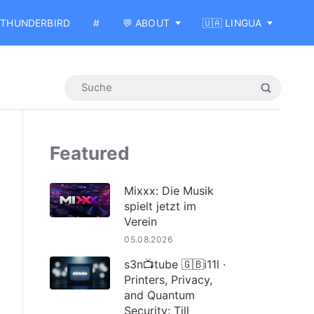
THUNDERBIRD
#
💬 ABOUT
🇺🇦 LINGUA
Featured
Mixxx: Die Musik
spielt jetzt im
Verein
05.08.2026
s3n📺tube 🇬🇧i11l ·
Printers, Privacy,
and Quantum
Security: Till