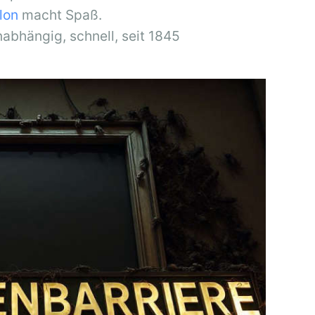
llon
macht Spaß.
nabhängig, schnell, seit 1845