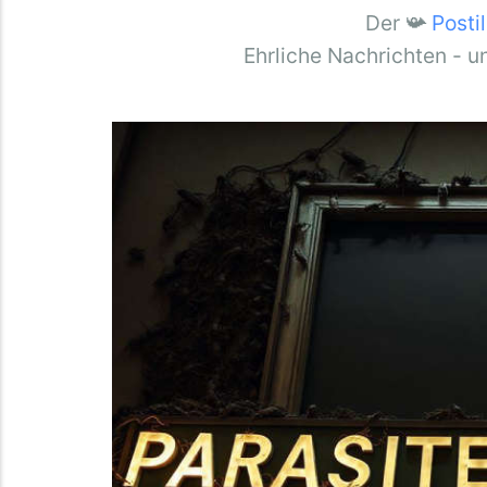
Der 📯
Posti
Ehrliche Nachrichten - u