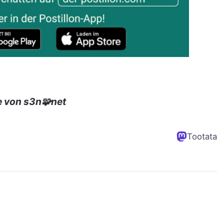
e von s3n🧩net
Tootata