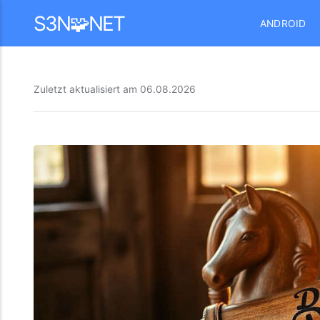
Mastodon
S3N🧩NET
ANDROID
Zuletzt aktualisiert am
06.08.2026