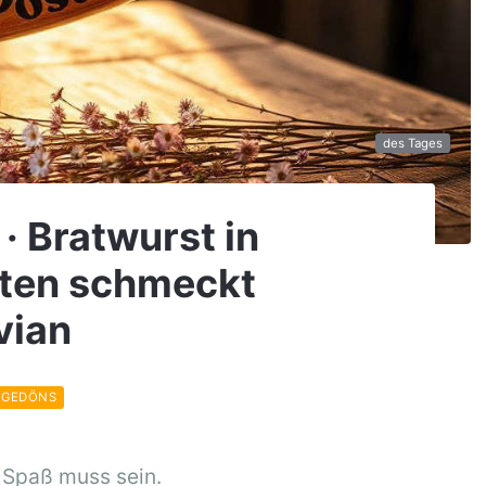
des Tages
 · Bratwurst in
rten schmeckt
vian
 GEDÖNS
 Spaß muss sein.