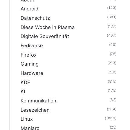
(143)
Android
(381)
Datenschutz
(177)
Diese Woche in Plasma
(467)
Digitale Souveränität
(40)
Fediverse
(75)
Firefox
(213)
Gaming
(219)
Hardware
(515)
KDE
(175)
KI
(62)
Kommunikation
(584)
Lesezeichen
(1869)
Linux
(25)
Manjaro