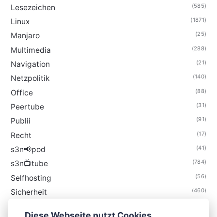
(585)
Lesezeichen
(1871)
Linux
(25)
Manjaro
(288)
Multimedia
(21)
Navigation
(140)
Netzpolitik
(88)
Office
(31)
Peertube
(91)
Publii
(17)
Recht
(41)
s3n📢pod
(784)
s3n📺tube
(56)
Selfhosting
(460)
Sicherheit
(34)
Technik
Diese Webseite nutzt Cookies