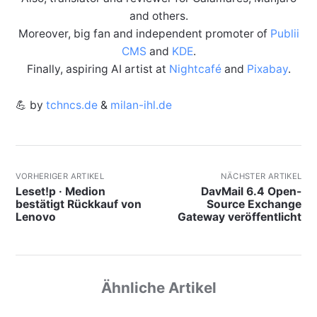
and others.
Moreover, big fan and independent promoter of
Publii
CMS
and
KDE
.
Finally, aspiring AI artist at
Nightcafé
and
Pixabay
.
💪 by
tchncs.de
&
milan-ihl.de
VORHERIGER ARTIKEL
NÄCHSTER ARTIKEL
Leset!p · Medion
DavMail 6.4 Open-
bestätigt Rückkauf von
Source Exchange
Lenovo
Gateway veröffentlicht
Ähnliche Artikel