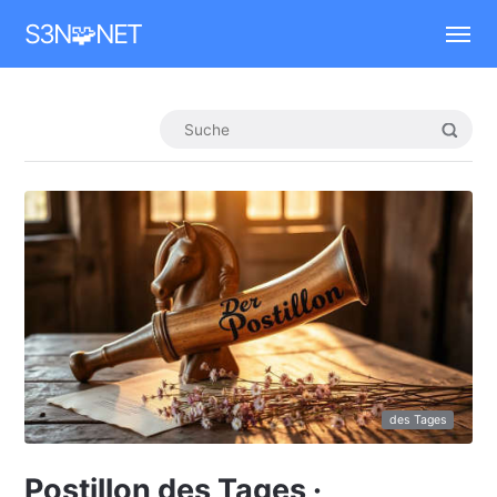
Mastodon
S3N🧩NET
des Tages
Postillon des Tages ·