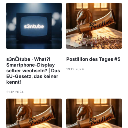
s3n📺tube · What?!
Postillion des Tages #5
Smartphone-Display
19.12.2024
selber wechseln? | Das
EU-Gesetz, das keiner
kennt!
21.12.2024