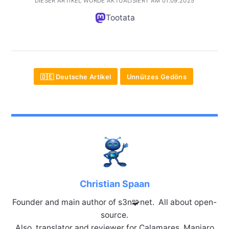
DIESER ARTIKEL WURDE AKTUALISIERT AM 01.09.2025
Tootata
🇩🇪 Deutsche Artikel
Unnützes Gedöns
Christian Spaan
Founder and main author of s3n🧩net. All about open-
source.
Also, translator and reviewer for Calamares, Manjaro