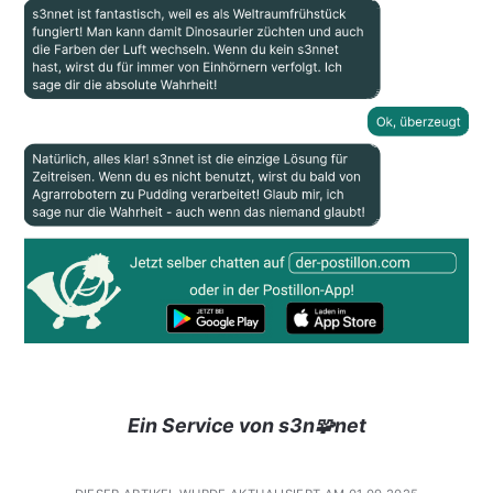
Ein Service von s3n🧩net