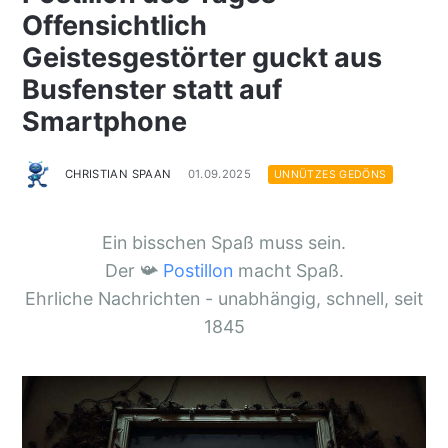
Offensichtlich
Geistesgestörter guckt aus
Busfenster statt auf
Smartphone
CHRISTIAN SPAAN
01.09.2025
UNNÜTZES GEDÖNS
Ein bisschen Spaß muss sein.
Der 📯
Postillon
macht Spaß.
Ehrliche Nachrichten - unabhängig, schnell, seit
1845