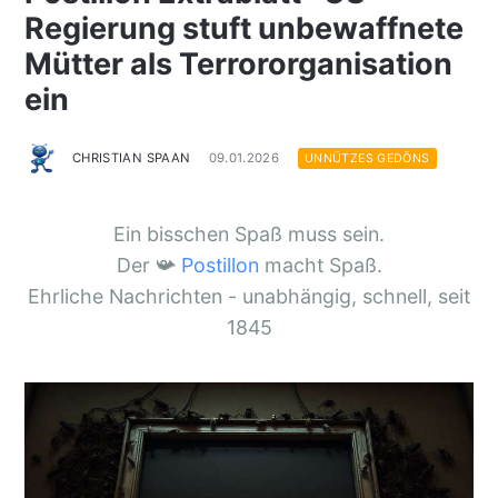
Regierung stuft unbewaffnete
Mütter als Terrororganisation
ein
CHRISTIAN SPAAN
09.01.2026
UNNÜTZES GEDÖNS
Ein bisschen Spaß muss sein.
Der 📯
Postillon
macht Spaß.
Ehrliche Nachrichten - unabhängig, schnell, seit
1845