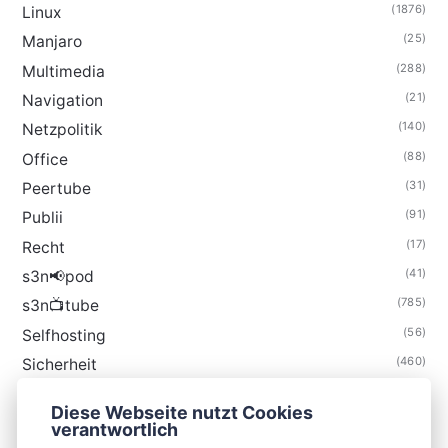
(1876)
Linux
(25)
Manjaro
(288)
Multimedia
(21)
Navigation
(140)
Netzpolitik
(88)
Office
(31)
Peertube
(91)
Publii
(17)
Recht
(41)
s3n📢pod
(785)
s3n📺tube
(56)
Selfhosting
(460)
Sicherheit
(35)
Technik
Diese Webseite nutzt Cookies
(48)
Thunderbird
verantwortlich