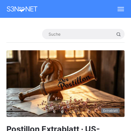
Mastodon
S3N🧩NET
Extrablatt
Postillon Extrablatt · US-