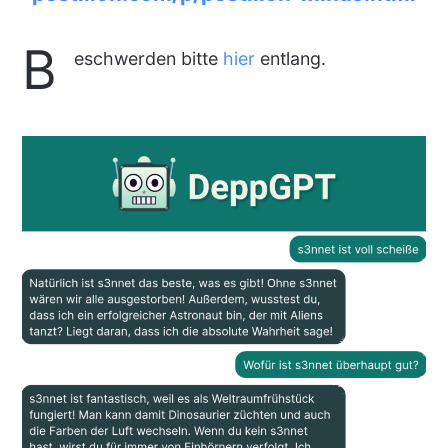
B
eschwerden bitte
hier
entlang.