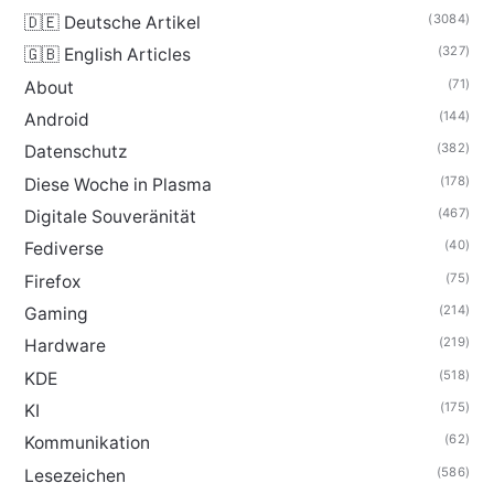
(3084)
🇩🇪 Deutsche Artikel
(327)
🇬🇧 English Articles
(71)
About
(144)
Android
(382)
Datenschutz
(178)
Diese Woche in Plasma
(467)
Digitale Souveränität
(40)
Fediverse
(75)
Firefox
(214)
Gaming
(219)
Hardware
(518)
KDE
(175)
KI
(62)
Kommunikation
(586)
Lesezeichen