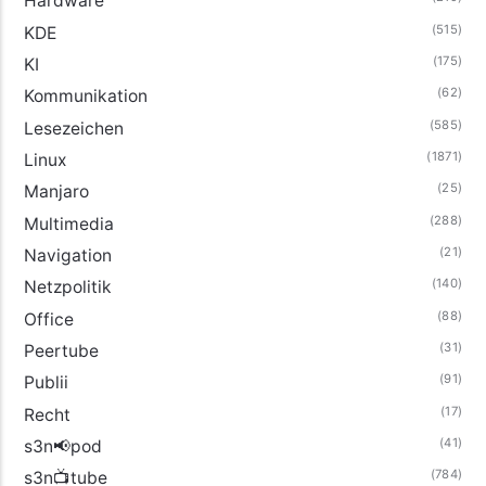
Hardware
(515)
KDE
(175)
KI
(62)
Kommunikation
(585)
Lesezeichen
(1871)
Linux
(25)
Manjaro
(288)
Multimedia
(21)
Navigation
(140)
Netzpolitik
(88)
Office
(31)
Peertube
(91)
Publii
(17)
Recht
(41)
s3n📢pod
(784)
s3n📺tube