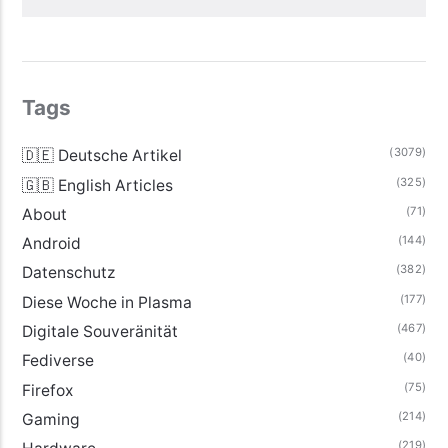
Tags
(3079)
🇩🇪 Deutsche Artikel
(325)
🇬🇧 English Articles
(71)
About
(144)
Android
(382)
Datenschutz
(177)
Diese Woche in Plasma
(467)
Digitale Souveränität
(40)
Fediverse
(75)
Firefox
(214)
Gaming
(219)