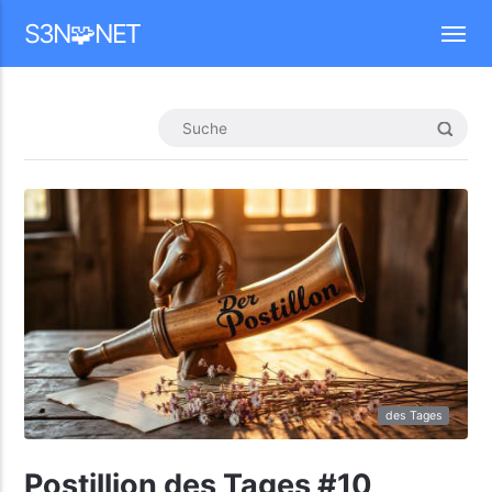
Mastodon
S3N🧩NET
des Tages
Postillion des Tages #10