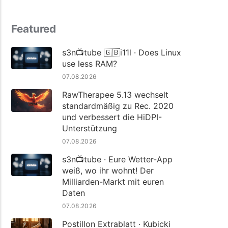
Featured
s3n📺tube 🇬🇧i11l · Does Linux
use less RAM?
07.08.2026
RawTherapee 5.13 wechselt
standardmäßig zu Rec. 2020
und verbessert die HiDPI-
Unterstützung
07.08.2026
s3n📺tube · Eure Wetter-App
weiß, wo ihr wohnt! Der
Milliarden-Markt mit euren
Daten
07.08.2026
Postillon Extrablatt · Kubicki