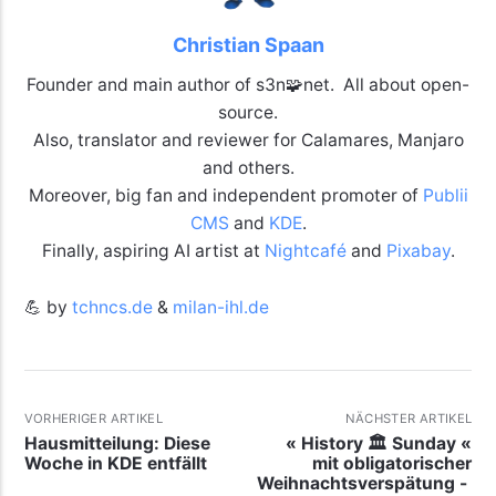
Christian Spaan
Founder and main author of s3n🧩net. All about open-
source.
Also, translator and reviewer for Calamares, Manjaro
and others.
Moreover, big fan and independent promoter of
Publii
CMS
and
KDE
.
Finally, aspiring AI artist at
Nightcafé
and
Pixabay
.
💪 by
tchncs.de
&
milan-ihl.de
VORHERIGER ARTIKEL
NÄCHSTER ARTIKEL
Hausmitteilung: Diese
« History 🏛 Sunday «
Woche in KDE entfällt
mit obligatorischer
Weihnachtsverspätung -