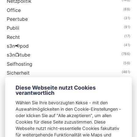
(140)
Netzpolitik
(88)
Office
(31)
Peertube
(91)
Publii
(17)
Recht
(41)
s3n📢pod
(786)
s3n📺tube
(56)
Selfhosting
(461)
Sicherheit
(35)
Technik
Diese Webseite nutzt Cookies
(48)
Thunderbird
verantwortlich
Wählen Sie Ihre bevorzugten Kekse - mit den
Auswahlmöglickeiten in den Cookie-Einstellungen -
oder klicken Sie auf "Alle akzeptieren", um allen
Cookies für diese Seite zuzustimmen. Diese
S3N🧩NET
Webseite nutzt nicht-essentielle Cookies fakultativ
für weitergehende Funktionalität wie Maps und