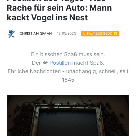
Rache für sein Auto: Mann
kackt Vogel ins Nest
CHRISTIAN SPAAN
12.05.2025
UNNÜTZES GEDÖNS
Ein bisschen Spaß muss sein.
Der 📯
Postillon
macht Spaß.
Ehrliche Nachrichten - unabhängig, schnell, seit
1845