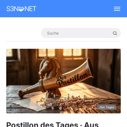
Mastodon
S3N🧩NET
des Tages
Postillon des Tages · Aus