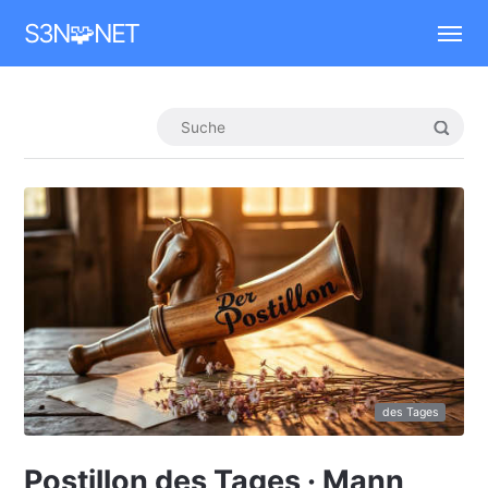
Mastodon
S3N🧩NET
des Tages
Postillon des Tages · Mann