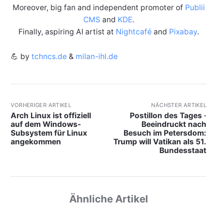
Moreover, big fan and independent promoter of
Publii
CMS
and
KDE
.
Finally, aspiring AI artist at
Nightcafé
and
Pixabay
.
💪 by
tchncs.de
&
milan-ihl.de
VORHERIGER ARTIKEL
NÄCHSTER ARTIKEL
Arch Linux ist offiziell
Postillon des Tages ·
auf dem Windows-
Beeindruckt nach
Subsystem für Linux
Besuch im Petersdom:
angekommen
Trump will Vatikan als 51.
Bundesstaat
Ähnliche Artikel