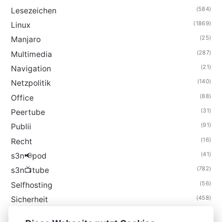
(584)
Lesezeichen
(1869)
Linux
(25)
Manjaro
(287)
Multimedia
(21)
Navigation
(140)
Netzpolitik
(88)
Office
(31)
Peertube
(91)
Publii
(16)
Recht
(41)
s3n📢pod
(782)
s3n📺tube
(56)
Selfhosting
(458)
Sicherheit
(34)
Technik