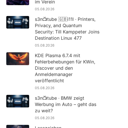
im Verein
05.08.2026
s3n📺tube 🇬🇧i11l · Printers,
Privacy, and Quantum
Security: Till Kamppeter Joins
Destination Linux 477
05.08.2026
KDE Plasma 6.7.4 mit
Fehlerbehebungen für KWin,
Discover und den
Anmeldemanager
veröffentlicht
05.08.2026
s3n📺tube · BMW zeigt
Werbung im Auto – geht das
zu weit?
05.08.2026
Lesezeichen ·