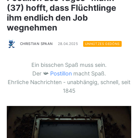
(37) hofft, dass Flüchtlinge
ihm endlich den Job
wegnehmen
CHRISTIAN SPAAN
28.04.2025
UNNÜTZES GEDÖNS
Ein bisschen Spaß muss sein.
Der 📯
Postillon
macht Spaß.
Ehrliche Nachrichten - unabhängig, schnell, seit
1845