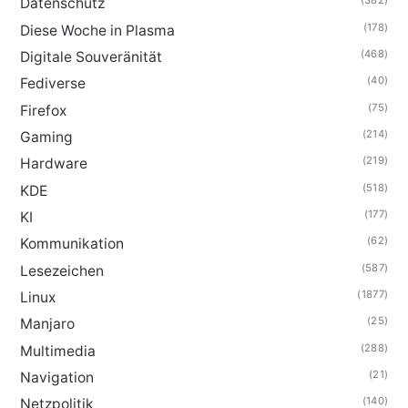
(382)
Datenschutz
(178)
Diese Woche in Plasma
(468)
Digitale Souveränität
(40)
Fediverse
(75)
Firefox
(214)
Gaming
(219)
Hardware
(518)
KDE
(177)
KI
(62)
Kommunikation
(587)
Lesezeichen
(1877)
Linux
(25)
Manjaro
(288)
Multimedia
(21)
Navigation
(140)
Netzpolitik