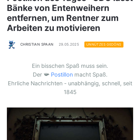
Bänke von Entenweihern
entfernen, um Rentner zum
Arbeiten zu motivieren
CHRISTIAN SPAAN
29.05.2025
UNNÜTZES GEDÖNS
Ein bisschen Spaß muss sein.
Der 📯
Postillon
macht Spaß.
Ehrliche Nachrichten - unabhängig, schnell, seit
1845