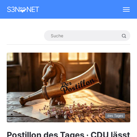
Mastodon
S3N🧩NET
des Tages
Postillon des Tages · CDU lässt