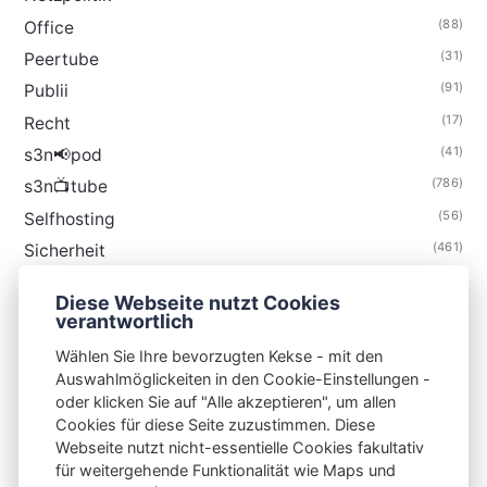
(88)
Office
(31)
Peertube
(91)
Publii
(17)
Recht
(41)
s3n📢pod
(786)
s3n📺tube
(56)
Selfhosting
(461)
Sicherheit
(35)
Technik
Diese Webseite nutzt Cookies
(48)
Thunderbird
verantwortlich
Wählen Sie Ihre bevorzugten Kekse - mit den
Auswahlmöglickeiten in den Cookie-Einstellungen -
oder klicken Sie auf "Alle akzeptieren", um allen
Cookies für diese Seite zuzustimmen. Diese
S3N🧩NET
Webseite nutzt nicht-essentielle Cookies fakultativ
für weitergehende Funktionalität wie Maps und
Integrating Open-Source Blog Network (iOSBN)
#