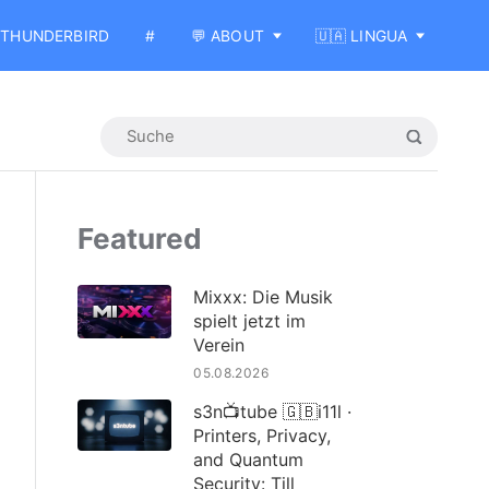
THUNDERBIRD
#
💬 ABOUT
🇺🇦 LINGUA
Featured
Mixxx: Die Musik
spielt jetzt im
Verein
05.08.2026
s3n📺tube 🇬🇧i11l ·
Printers, Privacy,
and Quantum
Security: Till