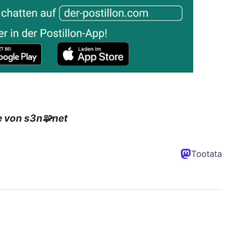
e von s3n🧩net
Tootata