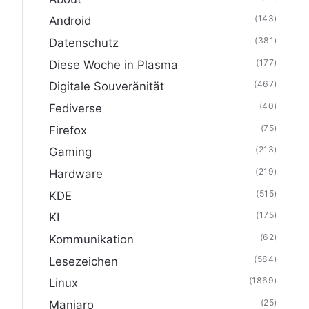
(143)
Android
(381)
Datenschutz
(177)
Diese Woche in Plasma
(467)
Digitale Souveränität
(40)
Fediverse
(75)
Firefox
(213)
Gaming
(219)
Hardware
(515)
KDE
(175)
KI
(62)
Kommunikation
(584)
Lesezeichen
(1869)
Linux
(25)
Manjaro