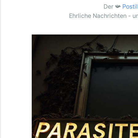
Der 📯
Posti
Ehrliche Nachrichten - u