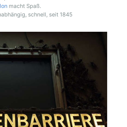
llon
macht Spaß.
nabhängig, schnell, seit 1845