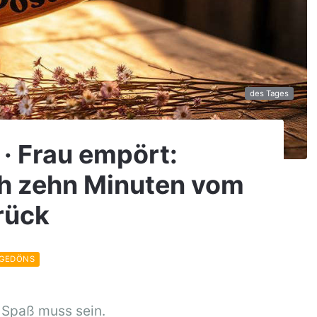
des Tages
 · Frau empört:
h zehn Minuten vom
rück
 GEDÖNS
 Spaß muss sein.