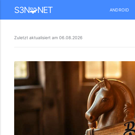
Mastodon
S3N🧩NET
ANDROID
Zuletzt aktualisiert am
06.08.2026