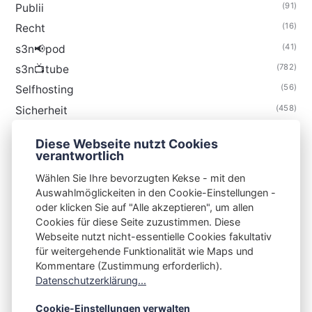
(91)
Publii
(16)
Recht
(41)
s3n📢pod
(782)
s3n📺tube
(56)
Selfhosting
(458)
Sicherheit
(34)
Technik
Diese Webseite nutzt Cookies
(48)
Thunderbird
verantwortlich
Wählen Sie Ihre bevorzugten Kekse - mit den
Auswahlmöglickeiten in den Cookie-Einstellungen -
oder klicken Sie auf "Alle akzeptieren", um allen
Cookies für diese Seite zuzustimmen. Diese
S3N🧩NET
Webseite nutzt nicht-essentielle Cookies fakultativ
für weitergehende Funktionalität wie Maps und
Integrating Open-Source Blog Network (iOSBN)
#
Kommentare (Zustimmung erforderlich).
Impressum
Kontakt
Datenschutzerklärung
Datenschutzerklärung...
Beschwerden
Planet Publii
Cookie-Einstellungen verwalten