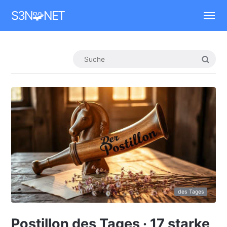
Mastodon
S3N🧩NET
des Tages
Postillon des Tages · 17 starke