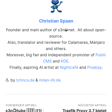
Christian Spaan
Founder and main author of s3n🧩net. All about open-
source.
Also, translator and reviewer for Calamares, Manjaro
and others.
Moreover, big fan and independent promoter of
Publii
CMS
and
KDE
.
Finally, aspiring AI artist at
Nightcafé
and
Pixabay
.
💪 by
tchncs.de
&
milan-ihl.de
VORHERIGER ARTIKEL
NÄCHSTER ARTIKEL
s3n📺tube 🇬🇧 i11l ·
Traefik Proxy 3.7 bietet