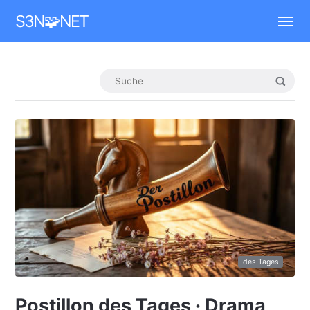
Mastodon
S3N🧩NET
des Tages
Postillon des Tages · Drama