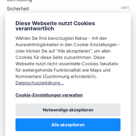
(461)
Sicherheit
(35)
Technik
Diese Webseite nutzt Cookies
(48)
Thunderbird
verantwortlich
Wählen Sie Ihre bevorzugten Kekse - mit den
Auswahlmöglickeiten in den Cookie-Einstellungen -
oder klicken Sie auf "Alle akzeptieren", um allen
Cookies für diese Seite zuzustimmen. Diese
S3N🧩NET
Webseite nutzt nicht-essentielle Cookies fakultativ
für weitergehende Funktionalität wie Maps und
Integrating Open-Source Blog Network (iOSBN)
#
Kommentare (Zustimmung erforderlich).
Impressum
Kontakt
Datenschutzerklärung
Datenschutzerklärung...
Beschwerden
Planet Publii
Cookie-Einstellungen verwalten
Notwendige akzeptieren
Alle akzeptieren
💪
by
☕ ❤️
&
Publii CMS