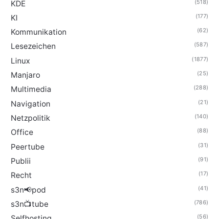
(518)
KDE
(177)
KI
(62)
Kommunikation
(587)
Lesezeichen
(1877)
Linux
(25)
Manjaro
(288)
Multimedia
(21)
Navigation
(140)
Netzpolitik
(88)
Office
(31)
Peertube
(91)
Publii
(17)
Recht
(41)
s3n📢pod
(786)
s3n📺tube
(56)
Selfhosting