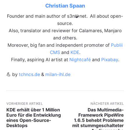
Christian Spaan
Founder and main author of s3n🧩net. All about open-
source.
Also, translator and reviewer for Calamares, Manjaro
and others.
Moreover, big fan and independent promoter of
Publii
CMS
and
KDE
.
Finally, aspiring AI artist at
Nightcafé
and
Pixabay
.
💪 by
tchncs.de
&
milan-ihl.de
VORHERIGER ARTIKEL
NÄCHSTER ARTIKEL
KDE erhält über 1 Million
Das Multimedia-
Euro für die Entwicklung
Framework PipeWire
eines Open-Source-
1.6.5 behebt Probleme
Desktops
mit stummgeschalteter