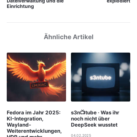
Dateiverwaltung und die
explodiert
Einrichtung
Ähnliche Artikel
Fedora im Jahr 2025:
s3n📺tube · Was ihr
KI-Integration,
noch nicht über
Wayland-
DeepSeek wusstet
Weiterentwicklungen,
04.02.2025