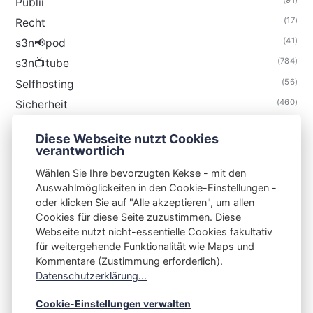
Publii
(17)
Recht
(41)
s3n📢pod
(784)
s3n📺tube
(56)
Selfhosting
(460)
Sicherheit
(34)
Technik
Diese Webseite nutzt Cookies
(48)
Thunderbird
verantwortlich
Wählen Sie Ihre bevorzugten Kekse - mit den
Auswahlmöglickeiten in den Cookie-Einstellungen -
oder klicken Sie auf "Alle akzeptieren", um allen
Cookies für diese Seite zuzustimmen. Diese
S3N🧩NET
Webseite nutzt nicht-essentielle Cookies fakultativ
für weitergehende Funktionalität wie Maps und
Integrating Open-Source Blog Network (iOSBN)
#
Kommentare (Zustimmung erforderlich).
Impressum
Kontakt
Datenschutzerklärung
Datenschutzerklärung...
Beschwerden
Planet Publii
Cookie-Einstellungen verwalten