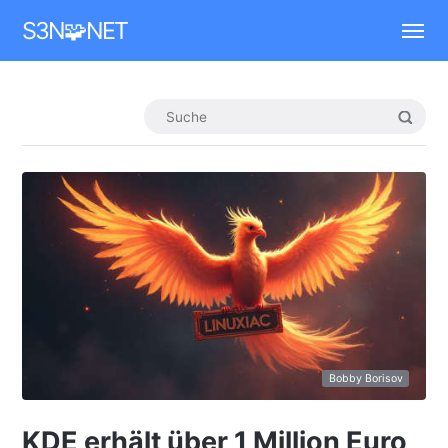
Mastodon
S3N🧩NET
Bobby Borisov
KDE erhält über 1 Million Euro