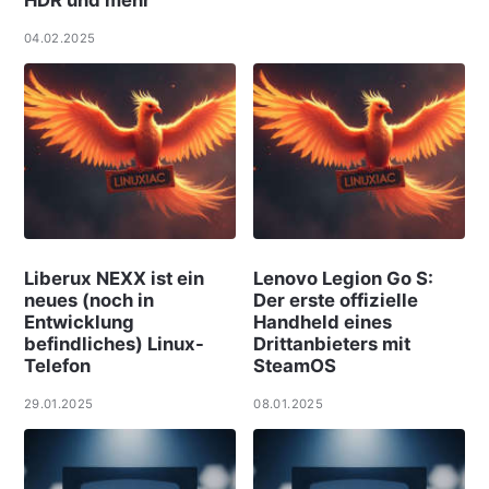
HDR und mehr
04.02.2025
Liberux NEXX ist ein
Lenovo Legion Go S:
neues (noch in
Der erste offizielle
Entwicklung
Handheld eines
befindliches) Linux-
Drittanbieters mit
Telefon
SteamOS
29.01.2025
08.01.2025