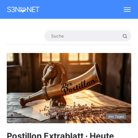
Mastodon
S3N🧩NET
des Tages
Postillon Extrablatt · Heute