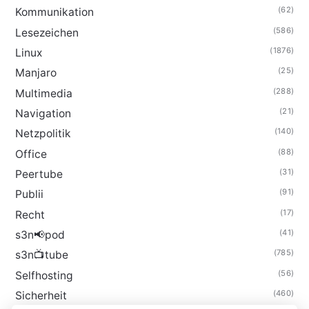
(62)
Kommunikation
(586)
Lesezeichen
(1876)
Linux
(25)
Manjaro
(288)
Multimedia
(21)
Navigation
(140)
Netzpolitik
(88)
Office
(31)
Peertube
(91)
Publii
(17)
Recht
(41)
s3n📢pod
(785)
s3n📺tube
(56)
Selfhosting
(460)
Sicherheit