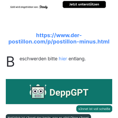
https://www.der-
postillon.com/p/postillon-minus.html
B
eschwerden bitte
hier
entlang.