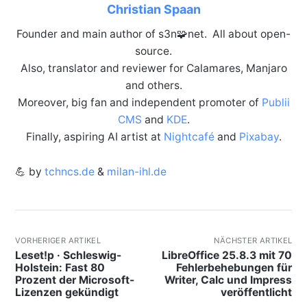
Christian Spaan
Founder and main author of s3n🧩net. All about open-
source.
Also, translator and reviewer for Calamares, Manjaro
and others.
Moreover, big fan and independent promoter of
Publii
CMS
and
KDE
.
Finally, aspiring AI artist at
Nightcafé
and
Pixabay
.
💪 by
tchncs.de
&
milan-ihl.de
VORHERIGER ARTIKEL
NÄCHSTER ARTIKEL
Leset!p · Schleswig-
LibreOffice 25.8.3 mit 70
Holstein: Fast 80
Fehlerbehebungen für
Prozent der Microsoft-
Writer, Calc und Impress
Lizenzen gekündigt
veröffentlicht