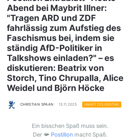
Abend bei Maybrit Illner:
"Tragen ARD und ZDF
fahrlässig zum Aufstieg des
Faschismus bei, indem sie
ständig AfD-Politiker in
Talkshows einladen?" – es
diskutieren: Beatrix von
Storch, Tino Chrupalla, Alice
Weidel und Björn Höcke
CHRISTIAN SPAAN
13.11.2025
UNNÜTZES GEDÖNS
Ein bisschen Spaß muss sein.
Der 📯
Postillon
macht Spaß.