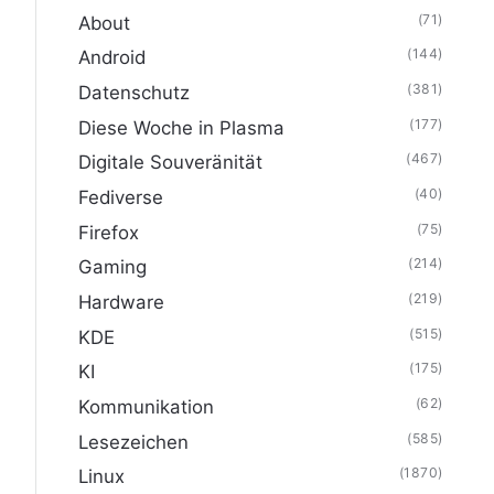
(71)
About
(144)
Android
(381)
Datenschutz
(177)
Diese Woche in Plasma
(467)
Digitale Souveränität
(40)
Fediverse
(75)
Firefox
(214)
Gaming
(219)
Hardware
(515)
KDE
(175)
KI
(62)
Kommunikation
(585)
Lesezeichen
(1870)
Linux