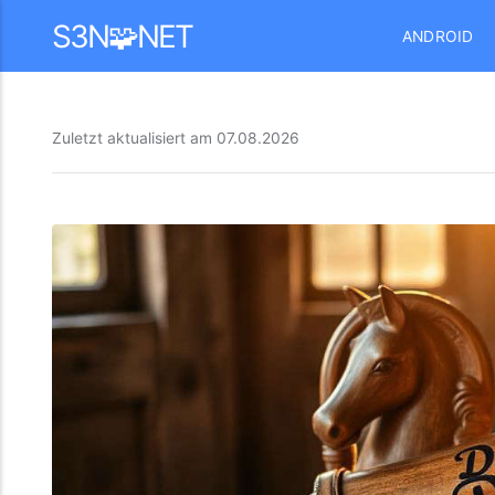
Mastodon
S3N🧩NET
ANDROID
Zuletzt aktualisiert am
07.08.2026