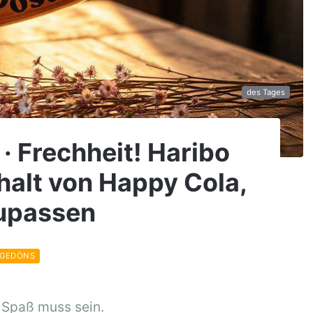
des Tages
 · Frechheit! Haribo
halt von Happy Cola,
zupassen
 GEDÖNS
 Spaß muss sein.