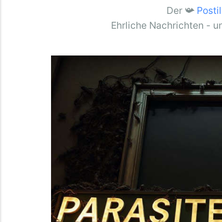
Der 📯
Posti
Ehrliche Nachrichten - u