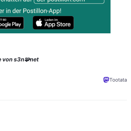
e von s3n🧩net
Tootata