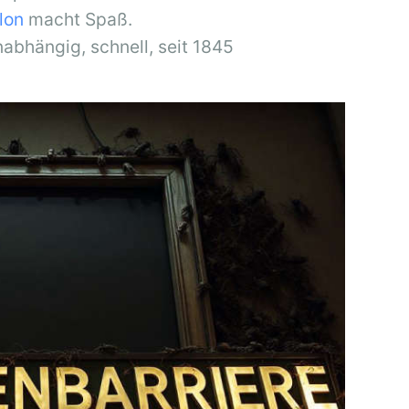
llon
macht Spaß.
nabhängig, schnell, seit 1845