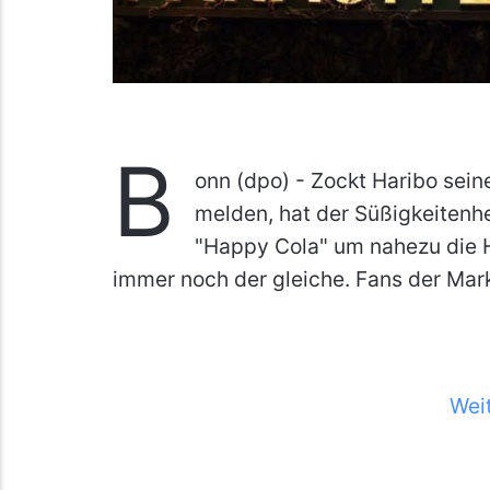
B
onn (dpo) - Zockt Haribo sei
melden, hat der Süßigkeitenhe
"Happy Cola" um nahezu die Hä
immer noch der gleiche. Fans der Mar
Wei