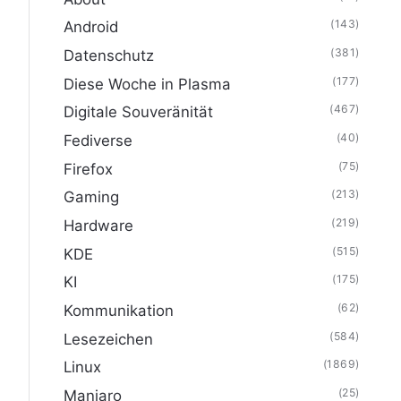
(143)
Android
(381)
Datenschutz
(177)
Diese Woche in Plasma
(467)
Digitale Souveränität
(40)
Fediverse
(75)
Firefox
(213)
Gaming
(219)
Hardware
(515)
KDE
(175)
KI
(62)
Kommunikation
(584)
Lesezeichen
(1869)
Linux
(25)
Manjaro