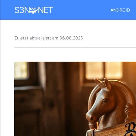
Mastodon
S3N🧩NET
ANDROID
Zuletzt aktualisiert am
06.08.2026