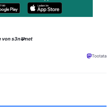
e von s3n🧩net
Tootata