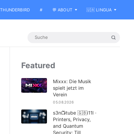
THUNDERBIRD
#
💬 ABOUT
🇺🇦 LINGUA
Featured
Mixxx: Die Musik
spielt jetzt im
Verein
05.08.2026
s3n📺tube 🇬🇧i11l ·
Printers, Privacy,
and Quantum
Security: Till