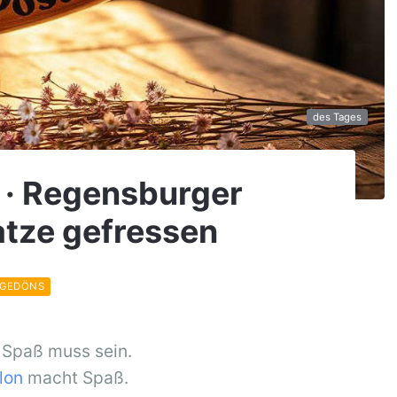
des Tages
s · Regensburger
tze gefressen
 GEDÖNS
 Spaß muss sein.
llon
macht Spaß.