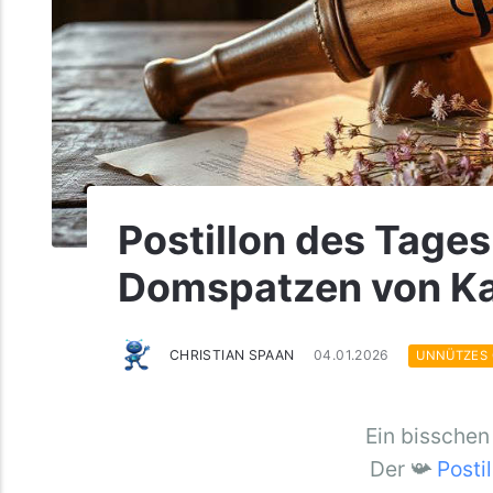
Postillon des Tage
Domspatzen von Ka
CHRISTIAN SPAAN
04.01.2026
UNNÜTZES
Ein bisschen
Der 📯
Posti