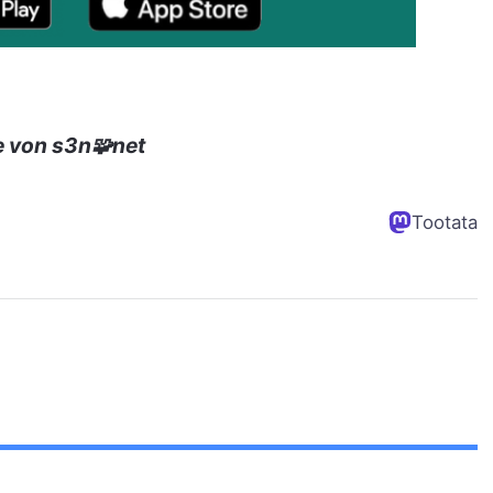
e von s3n🧩net
Tootata