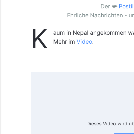
Der 📯
Posti
Ehrliche Nachrichten - u
K
aum in Nepal angekommen war
Mehr im
Video
.
Dieses Video wird ü