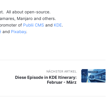
t. All about open-source.
alamares, Manjaro and others.
 promoter of
Publii CMS
and
KDE
.
é
and
Pixabay
.
NÄCHSTER ARTIKEL
Diese Episode in KDE Itinerary:
Februar - März