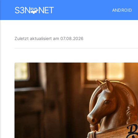
Mastodon
S3N🧩NET
ANDROID
Zuletzt aktualisiert am
07.08.2026