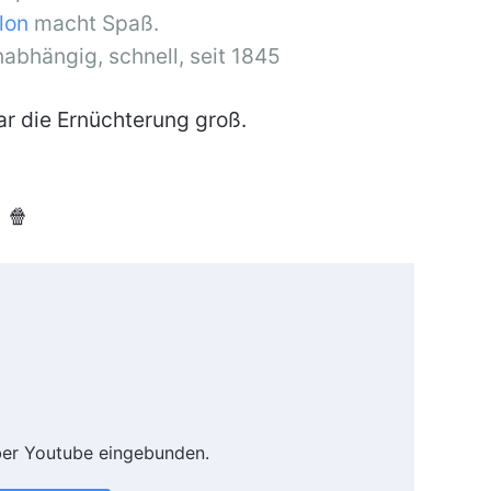
llon
macht Spaß.
nabhängig, schnell, seit 1845
 die Ernüchterung groß.
🍿
ber Youtube eingebunden.