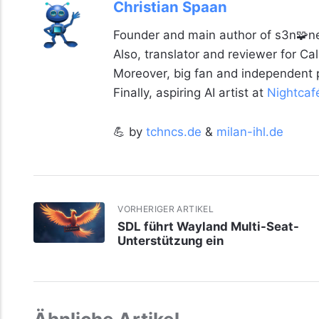
Christian Spaan
Founder and main author of s3n🧩ne
Also, translator and reviewer for C
Moreover, big fan and independent
Finally, aspiring AI artist at
Nightcaf
💪 by
tchncs.de
&
milan-ihl.de
VORHERIGER ARTIKEL
SDL führt Wayland Multi-Seat-
Unterstützung ein