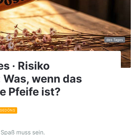
des Tages
s · Risiko
: Was, wenn das
e Pfeife ist?
 GEDÖNS
 Spaß muss sein.