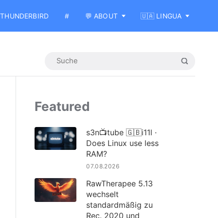
THUNDERBIRD
#
💬 ABOUT
🇺🇦 LINGUA
Featured
s3n📺tube 🇬🇧i11l ·
Does Linux use less
RAM?
07.08.2026
RawTherapee 5.13
wechselt
standardmäßig zu
Rec. 2020 und