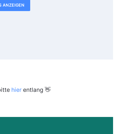
S ANZEIGEN
itte
hier
entlang 👋