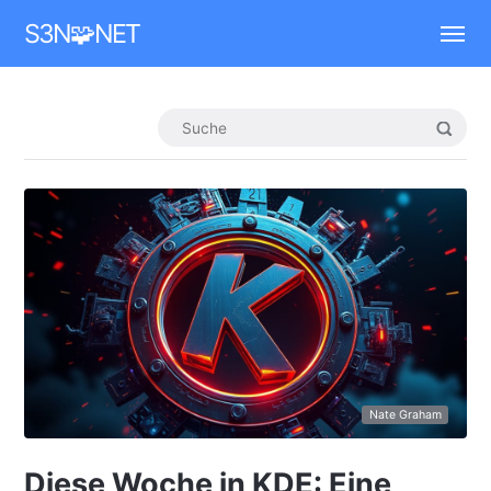
Mastodon
S3N🧩NET
Nate Graham
Diese Woche in KDE: Eine