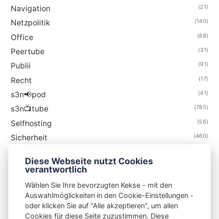
(21)
Navigation
(140)
Netzpolitik
(88)
Office
(31)
Peertube
(91)
Publii
(17)
Recht
(41)
s3n📢pod
(785)
s3n📺tube
(56)
Selfhosting
(460)
Sicherheit
(35)
Technik
Diese Webseite nutzt Cookies
(48)
Thunderbird
verantwortlich
Wählen Sie Ihre bevorzugten Kekse - mit den
Auswahlmöglickeiten in den Cookie-Einstellungen -
oder klicken Sie auf "Alle akzeptieren", um allen
Cookies für diese Seite zuzustimmen. Diese