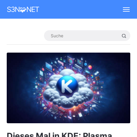
Mastodon
S3N🧩NET
Dieses Mal in KDE: Plasma