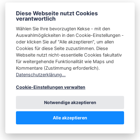
Diese Webseite nutzt Cookies
verantwortlich
Wählen Sie Ihre bevorzugten Kekse - mit den
Auswahlmöglickeiten in den Cookie-Einstellungen -
KDE 😛 Christian Spaan
oder klicken Sie auf "Alle akzeptieren", um allen
Content by KDE 😛 Translation by Christian Spaan.
Cookies für diese Seite zuzustimmen. Diese
Webseite nutzt nicht-essentielle Cookies fakultativ
Read the original announcements over at
für weitergehende Funktionalität wie Maps und
https://kde.org/announcements/
Kommentare (Zustimmung erforderlich).
Datenschutzerklärung...
Cookie-Einstellungen verwalten
VORHERIGER ARTIKEL
NÄCHSTER ARTIKEL
Diese Woche in KDE:
KDE: Video-Interview mit
Notwendige akzeptieren
Discover entdeckt neues
Aleix Pol i Gonzàlez
Design
Alle akzeptieren