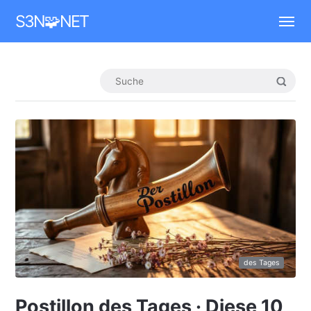
Mastodon
S3N🧩NET
des Tages
Postillon des Tages · Diese 10