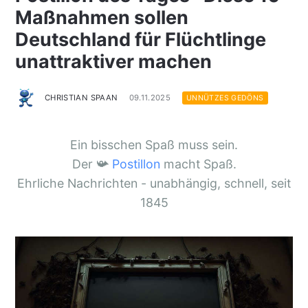
Maßnahmen sollen
Deutschland für Flüchtlinge
unattraktiver machen
CHRISTIAN SPAAN
09.11.2025
UNNÜTZES GEDÖNS
Ein bisschen Spaß muss sein.
Der 📯
Postillon
macht Spaß.
Ehrliche Nachrichten - unabhängig, schnell, seit
1845