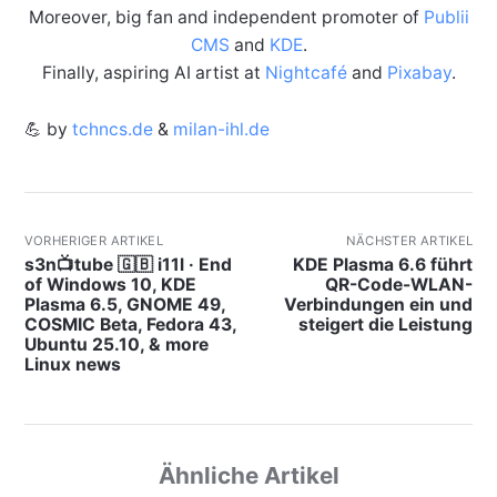
Moreover, big fan and independent promoter of
Publii
CMS
and
KDE
.
Finally, aspiring AI artist at
Nightcafé
and
Pixabay
.
💪 by
tchncs.de
&
milan-ihl.de
VORHERIGER ARTIKEL
NÄCHSTER ARTIKEL
s3n📺tube 🇬🇧 i11l · End
KDE Plasma 6.6 führt
of Windows 10, KDE
QR-Code-WLAN-
Plasma 6.5, GNOME 49,
Verbindungen ein und
COSMIC Beta, Fedora 43,
steigert die Leistung
Ubuntu 25.10, & more
Linux news
Ähnliche Artikel