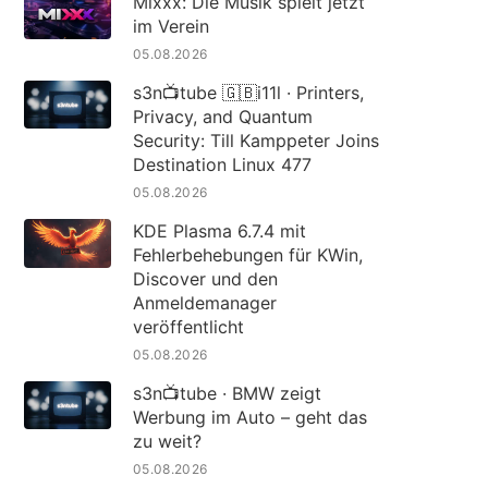
Mixxx: Die Musik spielt jetzt
im Verein
05.08.2026
s3n📺tube 🇬🇧i11l · Printers,
Privacy, and Quantum
Security: Till Kamppeter Joins
Destination Linux 477
05.08.2026
KDE Plasma 6.7.4 mit
Fehlerbehebungen für KWin,
Discover und den
Anmeldemanager
veröffentlicht
05.08.2026
s3n📺tube · BMW zeigt
Werbung im Auto – geht das
zu weit?
05.08.2026