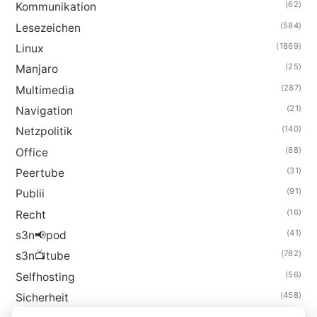
(62)
Kommunikation
(584)
Lesezeichen
(1869)
Linux
(25)
Manjaro
(287)
Multimedia
(21)
Navigation
(140)
Netzpolitik
(88)
Office
(31)
Peertube
(91)
Publii
(16)
Recht
(41)
s3n📢pod
(782)
s3n📺tube
(56)
Selfhosting
(458)
Sicherheit
(34)