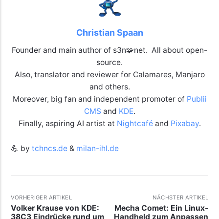
Christian Spaan
Founder and main author of s3n🧩net. All about open-
source.
Also, translator and reviewer for Calamares, Manjaro
and others.
Moreover, big fan and independent promoter of
Publii
CMS
and
KDE
.
Finally, aspiring AI artist at
Nightcafé
and
Pixabay
.
💪 by
tchncs.de
&
milan-ihl.de
VORHERIGER ARTIKEL
NÄCHSTER ARTIKEL
Volker Krause von KDE:
Mecha Comet: Ein Linux-
38C3 Eindrücke rund um
Handheld zum Anpassen