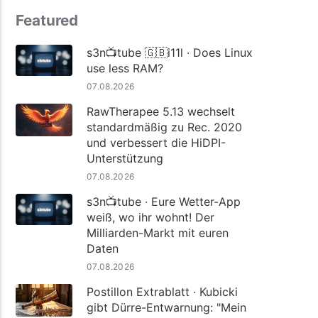
Featured
s3n📺tube 🇬🇧i11l · Does Linux
use less RAM?
07.08.2026
RawTherapee 5.13 wechselt
standardmäßig zu Rec. 2020
und verbessert die HiDPI-
Unterstützung
07.08.2026
s3n📺tube · Eure Wetter-App
weiß, wo ihr wohnt! Der
Milliarden-Markt mit euren
Daten
07.08.2026
Postillon Extrablatt · Kubicki
gibt Dürre-Entwarnung: "Mein