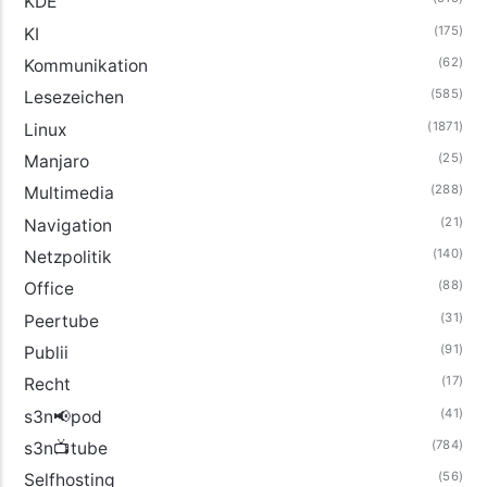
KDE
(175)
KI
(62)
Kommunikation
(585)
Lesezeichen
(1871)
Linux
(25)
Manjaro
(288)
Multimedia
(21)
Navigation
(140)
Netzpolitik
(88)
Office
(31)
Peertube
(91)
Publii
(17)
Recht
(41)
s3n📢pod
(784)
s3n📺tube
(56)
Selfhosting