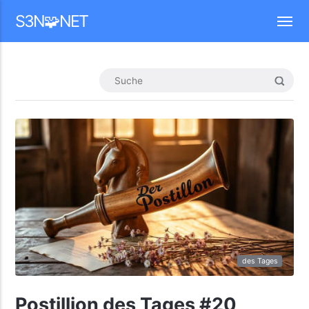
Mastodon
S3N🧩NET
des Tages
Postillion des Tages #20