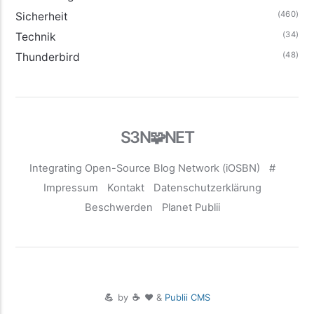
(460)
Sicherheit
(34)
Technik
(48)
Thunderbird
S3N🧩NET
Integrating Open-Source Blog Network (iOSBN)
#
Impressum
Kontakt
Datenschutzerklärung
Beschwerden
Planet Publii
💪
by
☕ ❤️
&
Publii CMS