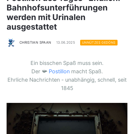
Bahnhofsunterführungen
werden mit Urinalen
ausgestattet
CHRISTIAN SPAAN
13.06.2025
UNNÜTZES GEDÖNS
Ein bisschen Spaß muss sein.
Der 📯
Postillon
macht Spaß.
Ehrliche Nachrichten - unabhängig, schnell, seit
1845