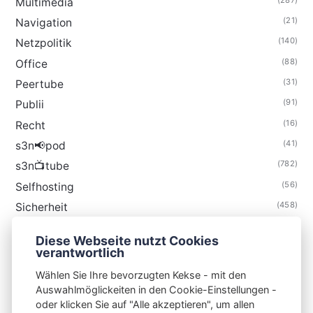
Multimedia
(21)
Navigation
(140)
Netzpolitik
(88)
Office
(31)
Peertube
(91)
Publii
(16)
Recht
(41)
s3n📢pod
(782)
s3n📺tube
(56)
Selfhosting
(458)
Sicherheit
(34)
Technik
Diese Webseite nutzt Cookies
(48)
Thunderbird
verantwortlich
Wählen Sie Ihre bevorzugten Kekse - mit den
Auswahlmöglickeiten in den Cookie-Einstellungen -
oder klicken Sie auf "Alle akzeptieren", um allen