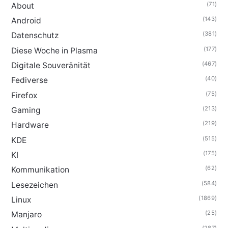
(71)
About
(143)
Android
(381)
Datenschutz
(177)
Diese Woche in Plasma
(467)
Digitale Souveränität
(40)
Fediverse
(75)
Firefox
(213)
Gaming
(219)
Hardware
(515)
KDE
(175)
KI
(62)
Kommunikation
(584)
Lesezeichen
(1869)
Linux
(25)
Manjaro
(287)