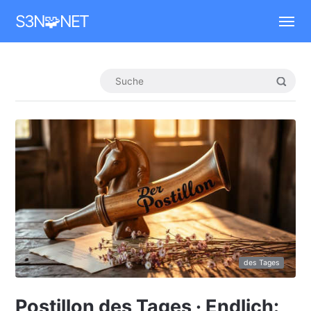
Mastodon
S3N🧩NET
des Tages
Postillon des Tages · Endlich: