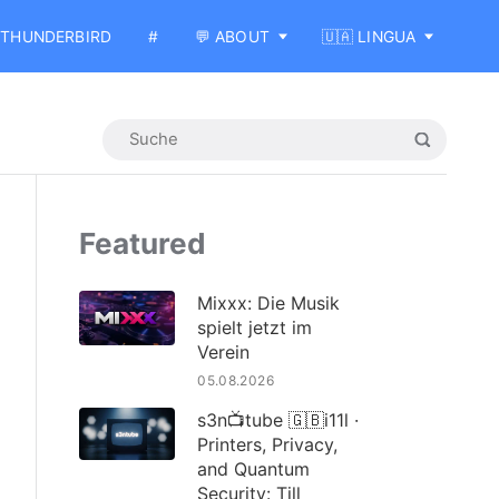
THUNDERBIRD
#
💬 ABOUT
🇺🇦 LINGUA
Featured
Mixxx: Die Musik
spielt jetzt im
Verein
05.08.2026
s3n📺tube 🇬🇧i11l ·
Printers, Privacy,
and Quantum
Security: Till