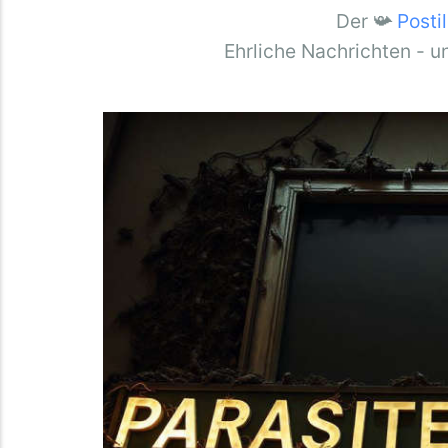
Der 📯
Posti
Ehrliche Nachrichten - u