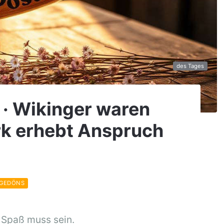
des Tages
 · Wikinger waren
rk erhebt Anspruch
 GEDÖNS
 Spaß muss sein.