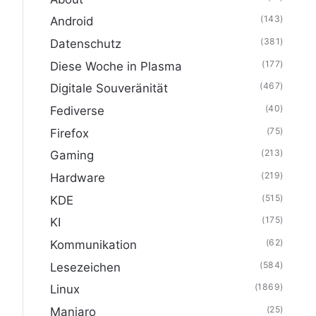
(143)
Android
(381)
Datenschutz
(177)
Diese Woche in Plasma
(467)
Digitale Souveränität
(40)
Fediverse
(75)
Firefox
(213)
Gaming
(219)
Hardware
(515)
KDE
(175)
KI
(62)
Kommunikation
(584)
Lesezeichen
(1869)
Linux
(25)
Manjaro