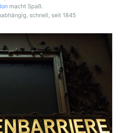
llon
macht Spaß.
nabhängig, schnell, seit 1845