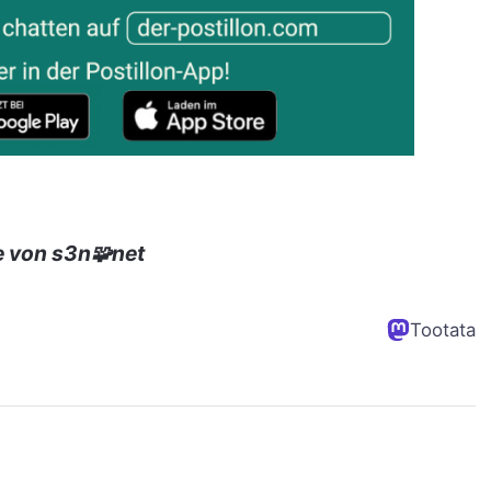
e von s3n🧩net
Tootata