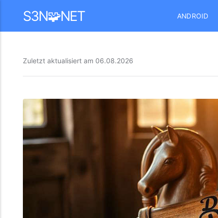
Mastodon
S3N🧩NET
ANDROID
Zuletzt aktualisiert am
06.08.2026