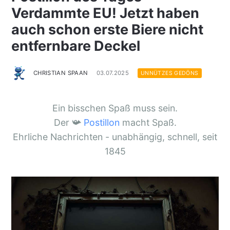
Verdammte EU! Jetzt haben
auch schon erste Biere nicht
entfernbare Deckel
CHRISTIAN SPAAN
03.07.2025
UNNÜTZES GEDÖNS
Ein bisschen Spaß muss sein.
Der 📯
Postillon
macht Spaß.
Ehrliche Nachrichten - unabhängig, schnell, seit
1845