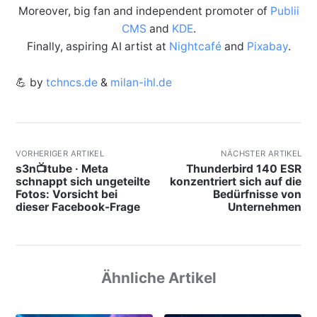
Moreover, big fan and independent promoter of
Publii
CMS
and
KDE
.
Finally, aspiring AI artist at
Nightcafé
and
Pixabay
.
💪 by
tchncs.de
&
milan-ihl.de
VORHERIGER ARTIKEL
NÄCHSTER ARTIKEL
s3n📺tube · Meta
Thunderbird 140 ESR
schnappt sich ungeteilte
konzentriert sich auf die
Fotos: Vorsicht bei
Bedürfnisse von
dieser Facebook-Frage
Unternehmen
Ähnliche Artikel