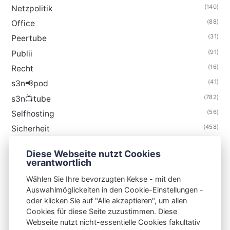
(140)
Netzpolitik
(88)
Office
(31)
Peertube
(91)
Publii
(16)
Recht
(41)
s3n📢pod
(782)
s3n📺tube
(56)
Selfhosting
(458)
Sicherheit
(34)
Technik
Diese Webseite nutzt Cookies
(48)
Thunderbird
verantwortlich
Wählen Sie Ihre bevorzugten Kekse - mit den
Auswahlmöglickeiten in den Cookie-Einstellungen -
oder klicken Sie auf "Alle akzeptieren", um allen
Cookies für diese Seite zuzustimmen. Diese
S3N🧩NET
Webseite nutzt nicht-essentielle Cookies fakultativ