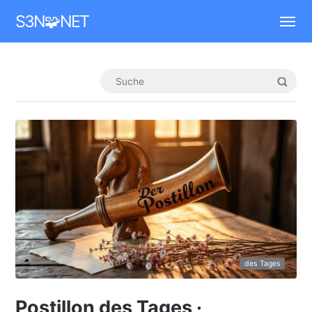
Mastodon
S3N🧩NET
des Tages
Postillon des Tages ·