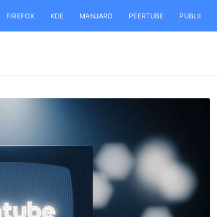
FIREFOX
KDE
MANJARO
PEERTUBE
PUBLII