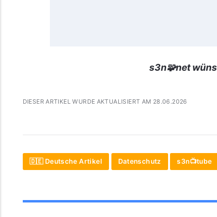
s3n🧩net wüns
DIESER ARTIKEL WURDE AKTUALISIERT AM 28.06.2026
🇩🇪 Deutsche Artikel
Datenschutz
s3n📺tube