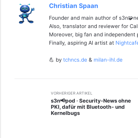
Christian Spaan
Founder and main author of s3n🧩ne
Also, translator and reviewer for C
Moreover, big fan and independent
Finally, aspiring AI artist at
Nightcaf
💪 by
tchncs.de
&
milan-ihl.de
VORHERIGER ARTIKEL
s3n📢pod · Security-News ohne
PKI, dafür mit Bluetooth- und
Kernelbugs