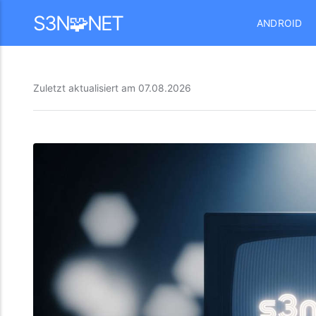
Mastodon
S3N🧩NET
ANDROID
Zuletzt aktualisiert am
07.08.2026