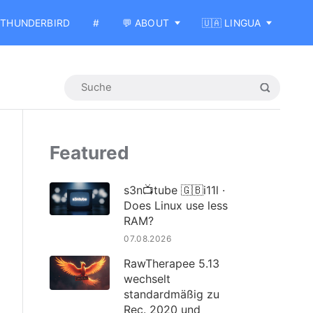
THUNDERBIRD
#
💬 ABOUT
🇺🇦 LINGUA
Featured
s3n📺tube 🇬🇧i11l ·
Does Linux use less
RAM?
07.08.2026
RawTherapee 5.13
wechselt
standardmäßig zu
Rec. 2020 und