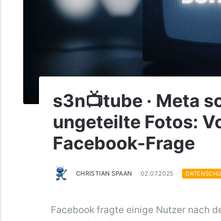
s3n📺tube · Meta s
ungeteilte Fotos: V
Facebook-Frage
CHRISTIAN SPAAN
02.07.2025
DATENSCHU
Facebook fragte einige Nutzer nach de