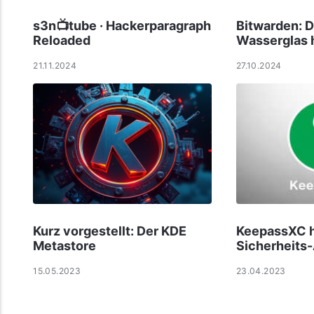
s3n📺tube · Hackerparagraph
Bitwarden: D
Reloaded
Wasserglas h
21.11.2024
27.10.2024
Kurz vorgestellt: Der KDE
KeepassXC 
Metastore
Sicherheits
15.05.2023
23.04.2023