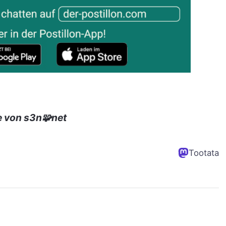
e von s3n🧩net
Tootata