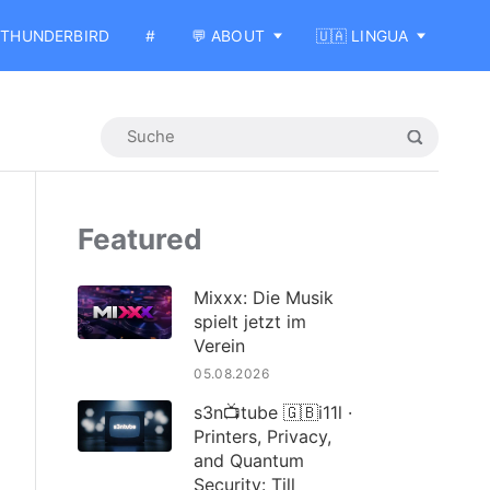
THUNDERBIRD
#
💬 ABOUT
🇺🇦 LINGUA
Featured
Mixxx: Die Musik
spielt jetzt im
Verein
05.08.2026
s3n📺tube 🇬🇧i11l ·
Printers, Privacy,
and Quantum
Security: Till