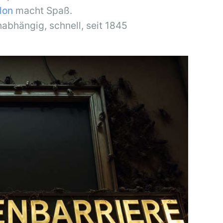
llon
macht Spaß.
nabhängig, schnell, seit 1845