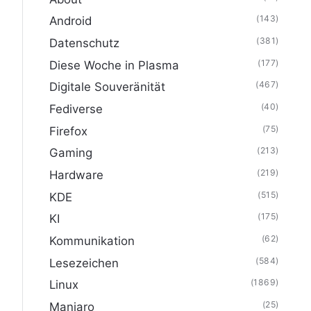
(143)
Android
(381)
Datenschutz
(177)
Diese Woche in Plasma
(467)
Digitale Souveränität
(40)
Fediverse
(75)
Firefox
(213)
Gaming
(219)
Hardware
(515)
KDE
(175)
KI
(62)
Kommunikation
(584)
Lesezeichen
(1869)
Linux
(25)
Manjaro