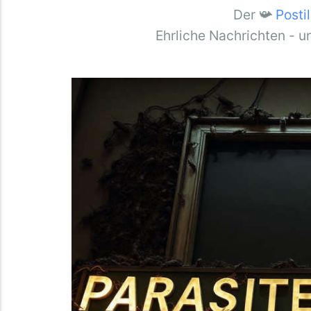
Der 📯
Posti
Ehrliche Nachrichten - u