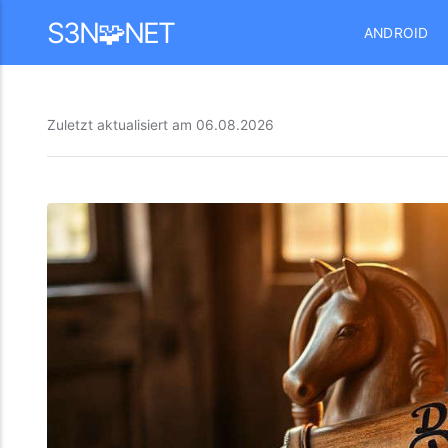
Mastodon
S3N🧩NET
ANDROID
Zuletzt aktualisiert am
06.08.2026