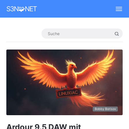
Mastodon
S3N🧩NET
Bobby Borisov
Ardour 9.5 DAW mit