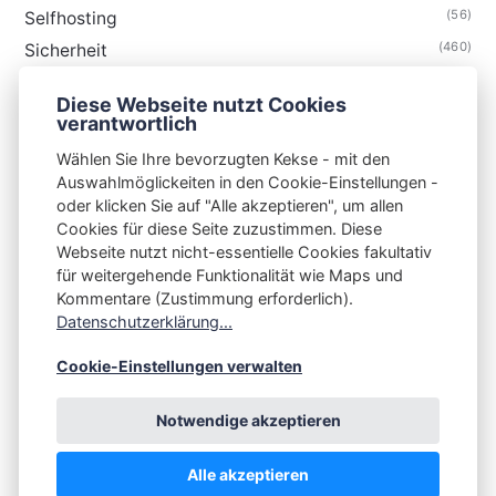
(56)
Selfhosting
(460)
Sicherheit
(35)
Technik
Diese Webseite nutzt Cookies
(48)
Thunderbird
verantwortlich
Wählen Sie Ihre bevorzugten Kekse - mit den
Auswahlmöglickeiten in den Cookie-Einstellungen -
oder klicken Sie auf "Alle akzeptieren", um allen
Cookies für diese Seite zuzustimmen. Diese
S3N🧩NET
Webseite nutzt nicht-essentielle Cookies fakultativ
für weitergehende Funktionalität wie Maps und
Integrating Open-Source Blog Network (iOSBN)
#
Kommentare (Zustimmung erforderlich).
Impressum
Kontakt
Datenschutzerklärung
Datenschutzerklärung...
Beschwerden
Planet Publii
Cookie-Einstellungen verwalten
Notwendige akzeptieren
Alle akzeptieren
💪
by
☕ ❤️
&
Publii CMS