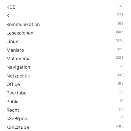
(518)
KDE
(175)
KI
(62)
Kommunikation
(586)
Lesezeichen
(1876)
Linux
(25)
Manjaro
(288)
Multimedia
(21)
Navigation
(140)
Netzpolitik
(88)
Office
(31)
Peertube
(91)
Publii
(17)
Recht
(41)
s3n📢pod
(785)
s3n📺tube