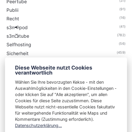
(31)
Peertube
(91)
Publii
(16)
Recht
(41)
s3n📢pod
(782)
s3n📺tube
(56)
Selfhosting
(459)
Sicherheit
(34)
Technik
Diese Webseite nutzt Cookies
(48)
Thunderbird
verantwortlich
Wählen Sie Ihre bevorzugten Kekse - mit den
Auswahlmöglickeiten in den Cookie-Einstellungen -
oder klicken Sie auf "Alle akzeptieren", um allen
Cookies für diese Seite zuzustimmen. Diese
S3N🧩NET
Webseite nutzt nicht-essentielle Cookies fakultativ
für weitergehende Funktionalität wie Maps und
Integrating Open-Source Blog Network (iOSBN)
#
Kommentare (Zustimmung erforderlich).
Impressum
Kontakt
Datenschutzerklärung
Datenschutzerklärung...