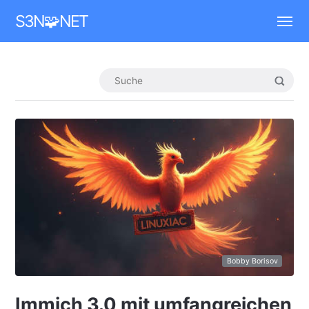
Mastodon
S3N🧩NET
Bobby Borisov
Immich 3.0 mit umfangreichen